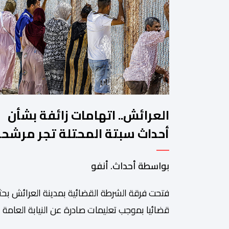
العرائش.. اتهامات زائفة بشأن
أحداث سبتة المحتلة تجر مرشح
للهجرة غير النظامية إلى القضاء
بواسطة أحداث. أنفو
فتحت فرقة الشرطة القضائية بمدينة العرائش بحثا
قضائيا بموجب تعليمات صادرة عن النيابة العامة
المختصة، وذلك على خلفية تصريحات واتهامات