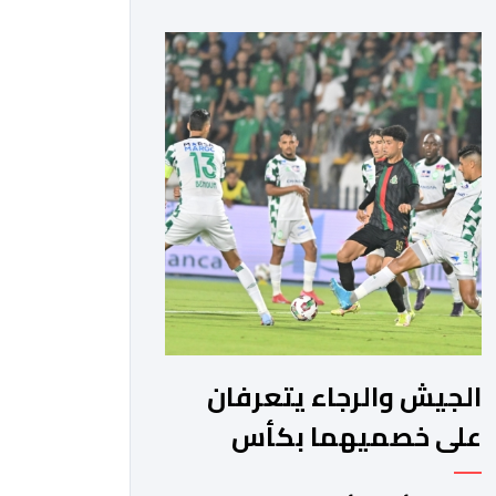
الماضية، والوقوف على مختلف المحطات
التي شهدتها المنتخبات الوطنية خلال
الفترة الأخيرة. وشهد الاجتماع تقديم
عرض مفصل حول مشاركة المنتخبين
الوطنيين لأقل من 18 سنة، إناثا وذكورا،
من طرف اللجنة التقنية التي واكبت كل
[…]
الجيش والرجاء يتعرفان
على خصميهما بكأس
الكاف