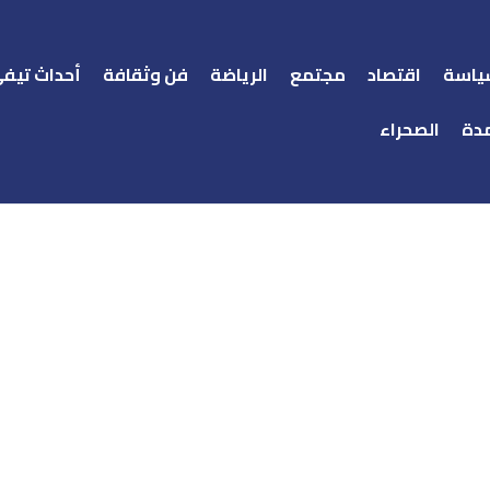
ياسة
اقتصاد
مجتمع
الرياضة
فن وثقافة
أحداث تيف
دة
الصحراء