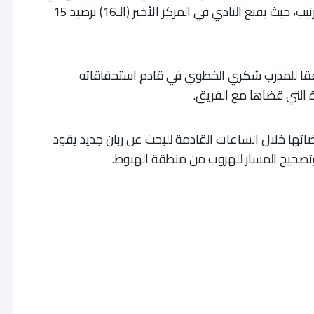
الآونة الأخيرة، والتي أزمت وضعيته في أسفل الترتيب، حيث يقبع النادي في المركز الأخير (الـ16) برصيد 15
فقا للمدرب شكري الخطوي في قادم استحقاقاته
 التي قضاها مع الفريق.
اتها خلال الساعات القادمة للبحث عن ربان جديد يقود
صحيح المسار للهروب من منطقة الهبوط.