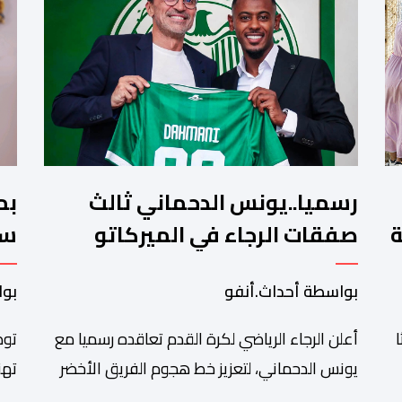
رسميا..يونس الدحماني ثالث
بم
ة
صفقات الرجاء في الميركاتو
سن
الصيفي
تش
بواسطة أحداث.أنفو
بوا
أعلن الرجاء الرياضي لكرة القدم تعاقده رسميا مع
توص
يونس الدحماني، لتعزيز خط هجوم الفريق الأخضر
تهن
خلال فترة الانتقالات الصيفية الحالية. ​ويمتد العقد
شان