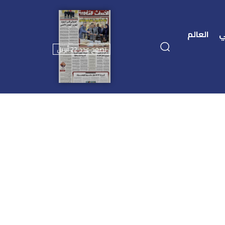
ي
العالم
تصفح عدد 22 أبريل