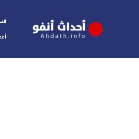
الس
أعم