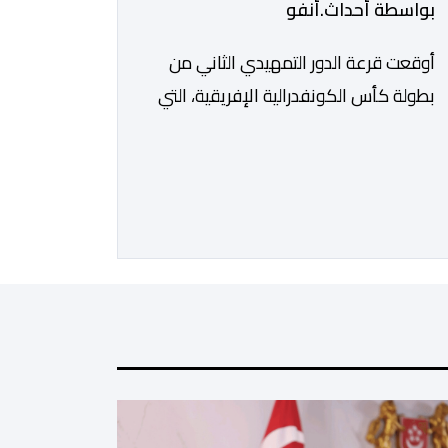
بواسطة أحداث.أنفو
أوقعت قرعة الدور التمهيدي الثاني من
بطولة كأس الكونفدرالية الإفريقية، التي
سحبت قبل قليل في العاصمة المصرية
القاهرة، ممثلي كرة القدم المغربية الرجاء
الرياضي والجيش الملكي في مواجهات
مرتقبة أمام أندية غرب ووسط القارة. ​
وسيكون نادي الرجاء الرياضي على موعد
مع مواجهة المتأهل من المباراة التي
تجمع بين إيل كانيمي واريورز النيجيري
ونادي أوديب ممثل […]