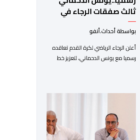
رسميا..يونس الدحماني
ثالث صفقات الرجاء في
الميركاتو الصيفي
بواسطة أحداث.أنفو
أعلن الرجاء الرياضي لكرة القدم تعاقده
رسميا مع يونس الدحماني، لتعزيز خط
هجوم الفريق الأخضر خلال فترة
الانتقالات الصيفية الحالية. ​ويمتد العقد
الذي يربط الدحماني بالنسور لعدة سنوات
حتى عام 2030، حيث يعول عليه الطاقم
التقني للرجاء لتقديم الإضافة المرجوة في
المسابقات المحلية والقارية المقبلة. ​وجاء
هذا التعاقد بعد أداء لافت قدمه اللاعب