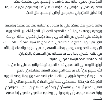
المؤمنين، وهي أمانة حماية شعائر الإسلام، وفي مقدمة هذه
الحماية تمكين المؤمنين والمؤمنات من أداء واجباتهم الدينية، لاسيما
إذا تَعلَّق الأمرُ بركنٍ عظيم من أركان الإسلام، مثل الحَجِّ.
والغاية من مخاطبتكم على ما تعودناه، ثمانية مقاصد عملية وشرعية
وروحية يتوقف عليها الأداء الصحيح للحج، لأن الحج نُسُك بين الحاج وربه،
يتوقف على القبول من الله تعالى، ومما يؤهل للقبول الحالة الروحية
التي يعيشها الحجاج والحاجات في رحلة الحج ولا سيما عند أداء المناسك،
لأن وقت الحج وقت روحي، يتطلب الاستغراق في التوجه والدعاء إلى الله
في طلب القبول، وما وعد به سبحانه من المغفرة والرضوان.
أما مقاصد هذه الرسالة فهي ثمانية:
أولها التوجه إلى القاصدين لأداء الحج بالتهنئة والتبريك على ما منَّ به
الله عليهم من أداء فريضة الحج هذه السنة، مشاطرين إياهم
مَشَاعِرَهمْ وَكُلُّهمْ شوقٌ إلى تلك البقاعِ المقدسة وزيارة الروضة النبوية
الشريفة، قبر جدِّنا المصطفى عليه أزكى الصلاة والسلام، سائلين الله
العلي القدير أن يَتقبل مناسِكَهُمْ، ويُحقِّق رجاءهم، ويَستجيب دعواتهم،
ويُتِمَّ نعمتَه عليهم، وأن يعُودوا إلى وطنهم سالمين غانمين، إنهُ سميعٌ
مُجيب.