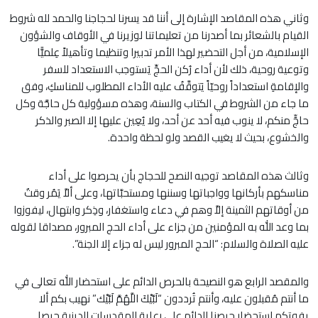
وثاني هذه المقاصد الإشارة إلى أننا قد يسرنا لحجاجنا والحمد لله شروط
القيام بالشعائر بما أصدرنا من تعليماتنا لوزيرنا في الأوقاف والشؤون
الإسلامية، من أجل التحضير لهذا الأمر تدبيرا وتنظيما وتأهيلاً عِلميًّا
وتوعية روحية، ذلك لأن أداء رُكن الحجِّ يَستوجب الاستعداد للسفر
والإقامةِ استعداداً روحيّاً يَتوقَّفُ عليه الأداء المطلوب للمناسكِ، وفق
ما جاء من الشروط في الكتاب والسنة، وهذه مسؤولية كل حاجَّة وكل
حاجٍّ منكم، لا ينوب فيه أحد عن أحد، ولا يُعِين عليها إلا الصبر والذكر
والخشوع، بحيث لا يغيب القصد ولو لحظة واحدة.
وثالث هذه المقاصد توجيه النصح للحجاج بأن يحرصوا على أداء
مناسكهم بأركانها وواجباتها وسننها ومستحبَّاتها، وعلى ألاَّ يَمُر وقتٌ
من أوقاتهم الثمينة إلاَّ وهم في دعاء واستغفار، وذِكر وابتهال، ليفوزوا
بما وعد الله به المؤمنين من جزاء على أداء الحج المبرور، مصداقا لقوله
عليه الصلاة والسلام: “الحج المبرور ليس له جزاء إلا الجنة”.
والمقصد الرابع هو النصيحة بالحرص الدائم على استحضار الله تعالى في
ما أنتم مُقبلون عليه، وأنتم تُرددون “لَبَّيْكَ اللَّهُمَّ لَبَّيْك” نهيب بكم ألا
يفوتكم استحضار حرصنا الدائم على رعاية المقدسات الدينية حرصا