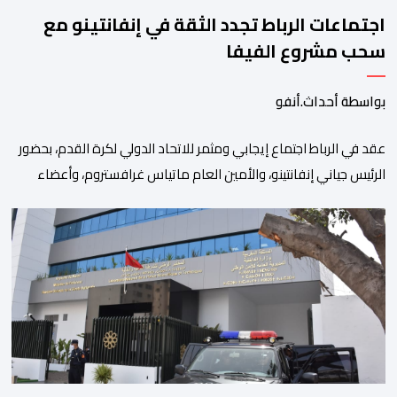
اجتماعات الرباط تجدد الثقة في إنفانتينو مع
سحب مشروع الفيفا
بواسطة أحداث.أنفو
عقد في الرباط اجتماع إيجابي ومثمر للاتحاد الدولي لكرة القدم، بحضور
الرئيس جياني إنفانتينو، والأمين العام ماتياس غرافستروم، وأعضاء
مجلس إدارة الفيفا، لمناقشة التطورات الأخيرة وضمان تطوير آليات
العمل الداخلي. ​وشهد اللقاء تجديد الثقة المتبادلة بين القيادة التنفيذية
للاتحاد، حيث أكد المجتمعون دعمهم الكامل للرئيس إنفانتينو باعتباره
المسؤول الوحيد المباشر والمنتخب من قِبل 211 اتحادا […]