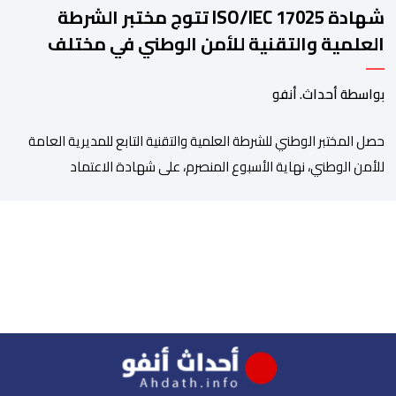
شهادة ISO/IEC 17025 تتوج مختبر الشرطة
العلمية والتقنية للأمن الوطني في مختلف
الخبرات الجنائية
بواسطة أحداث. أنفو
حصل المختبر الوطني للشرطة العلمية والتقنية التابع للمديرية العامة
للأمن الوطني، نهاية الأسبوع المنصرم، على شهادة الاعتماد
والمطابقة والجودة بالمعيار الدولي “ISO/CEI 17025″، وذلك في
مختلف التخصصات والخبرات الشرعية، بما فيها فروع البيولوجيا والكيمياء،
وتدقيق وفحص الوثائق، والحرائق والمتفجرات، وكذا الآثار الرقمية
والمخدرات والمواد السمومية.وكانت المنظمة الأمريكية للاعتماد
والتقييس ″The ANSI National Accreditation Board″، المختصة […]