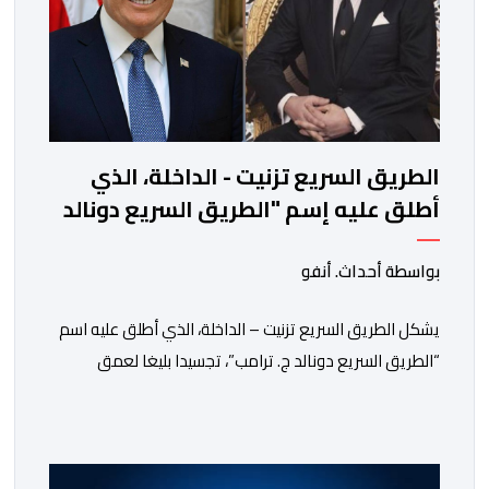
الطريق السريع تزنيت - الداخلة، الذي
أطلق عليه إسم "الطريق السريع دونالد
ج. ترامب"، تجسيد جلي للتقدير الكبير
المتبادل بين جلالة الملك والرئيس دونالد
بواسطة أحداث. أنفو
ج. ترامب
يشكل الطريق السريع تزنيت – الداخلة، الذي أطلق عليه اسم
“الطريق السريع دونالد ج. ترامب”، تجسيدا بليغا لعمق
علاقات الصداقة التي تجمع المملكة المغربية والولايات
المتحدة الأمريكية، وكذا للتقدير الكبير والمتبادل بين صاحب
الجلالة الملك محمد السادس، نصره الله، والرئيس الأمريكي
دونالد ج. ترامب. ففي رسالة بتاريخ 2 يوليوز 2026، أبلغ