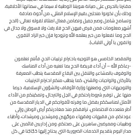
مقترنا بالحرص على صيانة هويتنا الوطنية لا سيما في سماتها الأخلاقية،
وذلك بأن تكونوا متحلين بقيم الإسلام المثلى، من أُخوة صادقة
وتسامح شامل وصبر جميل وتضامن فعال امتثالا لقوله تعالى: ﴿الحج
أشهر معلومات فمن فرض فيهن الحج فلا رفث ولا فسوق ولا جدال في
الحج وما تفعلوا من خير يعلمه الله وتزودوا فإن خير الزاد التقوى
واتقون يا أولي الالباب﴾.
والمقصد الخامس هو التوجيه باحترام ترتيبات الحج، فأنتم تعلمون
-رعاكم الله – أن أداء فريضة الحج بما تعنيه من أداء المناسك
والوقوف بالمشاعر، والتنقل بين البقاع المقدسة يتطلب المعرفة
بالأركان والواجبات والسُنن، كما يتطلب منكم احترام الترتيبات
والتوجيهات التي وضعتها وزارة الأوقاف والشؤون الإسلامية، حرصا
منها على توفير شروط راحتكم في الحِل والترحال، وتمكينكم من الأداء
الأمثل لمناسككم بفضل ما وفرته لأفواجكم في الديار المقدسة من
أطر متعددة الاختصاص، ترافقكم منذ مغادرتكم أرض الوطن وإلى
عودتكم، من فقيهات وفقهاء موجِّهين ومرشدين ومرشدات، وأطباء
وطبيبات وممرضين ساهرين على صحتكم، ومن إداريين قائمين على
مدار اليوم بتقديم الخدمات الضرورية التي يحتاج إليها حُجَّاجُنا في كل