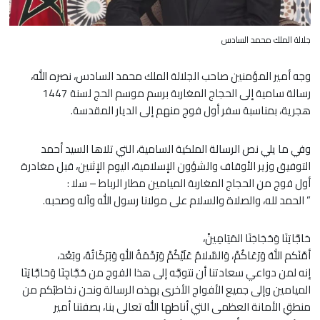
جلالة الملك محمد السادس
وجه أمير المؤمنين صاحب الجلالة الملك محمد السادس، نصره الله،
رسالة سامية إلى الحجاج المغاربة برسم موسم الحج لسنة 1447
هجرية، بمناسبة سفر أول فوج منهم إلى الديار المقدسة.
وفي ما يلي نص الرسالة الملكية السامية، التي تلاها السيد أحمد
التوفيق وزير الأوقاف والشؤون الإسلامية، اليوم الإثنين، قبل مغادرة
أول فوج من الحجاج المغاربة الميامين مطار الرباط – سلا :
” الحمد لله، والصلاة والسلام على مولانا رسول الله وآله وصحبه.
حَاجَّاتِنَا وَحُجَاجَنَا المَيَامِينْ،
أمَّنَكم اللهُ وَرَعَاكُمْ، وَالسَّلامُ عَلَيْكُمْ وَرَحْمَةُ اللهِ وَبَرَكَاتُهُ، وبَعْد،
إنه لمن دواعي سعادتنا أن نتوجَّه إلى هذا الفوج من حُجَّاجِنَا وَحَاجَّاتِنَا
الميامين وإلى جميع الأفواج الأخرى بهذه الرسالة ونحن نخاطبُكم من
منطقِ الأمانة العظمى التي أناطها الله تعالى بنا، بصفتنا أمير