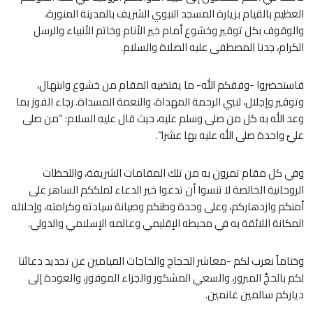
العظيم بالقيام بزيارة المسجد النبوي الشريف بالمدينة المنورة،
والوقوف بكل توقير وخشوع أمام خير الأنام وخاتم الأنبياء والرسل
الكرام، جدنا المصطفى عليه الصلاة والسلام.
فاستحضروا -وفقكم الله- ما يقتضيه المقام من خشوع وابتهال،
وتوقير وإجلال، لنبي الرحمة المهداة، والنعمة المسداة. رجاء الفوز بما
وعد الله به كل من صلى وسلم عليه، حيث قال عليه السلام: “من صلى
عليَّ واحدة صلى الله عليه بها عشرا”.
وفي كل مقام تمرون به من تلك المقامات الشريفة، واللحظات
الروحانية الخالصة لا تنسوا أن تدعوا خير الدعاء لملككم الساهر على
أمنكم وازدهاركم، وعلى وحدة وطنكم وصيانة سيادته وكرامته، وإحلاله
المكانة اللائقة به في محيطه الإقليمي وعالمه الإسلامي والدولي.
وختاماً نعرب لكم -معاشر الحجاج والحاجات الميامين عن تجديد دعائنا
لكم بالحجِّ المبرور، والسعي المشكور والجزاء الموفور، والعودة إلى
دياركم سالمين غانمين.