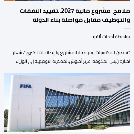
ملامح مشروع مالية 2027..تقييد النفقات
والتوظيف مقابل مواصلة بناء الدولة
الاجتماعية والاستثمار
بواسطة أحداث.أنفو
“تحصين المكتسبات ومواصلة المشاريع والإصلاحات الكبرى”، شعار
اختاره رئيس الحكومة، عزيز أخنوش، لمذكرته التوجيهية إلى الوزراء
وكتاب الدولة بخصوص إعداد مشروع قانون مالية 2027 أي آخر
مشروع من نوعه في ظل ولايته الحكومية. هذه الرسالة التأطيرية
ارتكزت على 4 أولويات، كما حملت ألحت على ضرورة عقلنة نفقات
التسيير، بل وتقييد التوظيف إلا في حالة الضرورة. […]