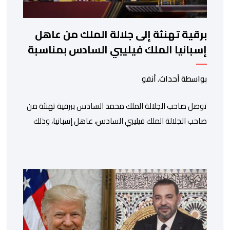
برقية تهنئة إلى جلالة الملك من عاهل
إسبانيا الملك فيليبي السادس بمناسبة
عيد العرش المجيد
بواسطة أحداث. أنفو
توصل صاحب الجلالة الملك محمد السادس ببرقية تهنئة من
صاحب الجلالة الملك فيليبي السادس، عاهل إسبانيا، وذلك
بمناسبة الذكرى السابعة والعشرين لتربع جلالته على عرش
أسلافه المنعمين. وأعرب العاهل الإسباني، في هذه البرقية،
باسمه الخاص وباسم الحكومة والشعب الإسبانيين، عن أحر
تهانيه وأطيب تمنياته بالسعادة والصحة لشقيقه جلالة
الملك، وبالمزيد من الازدهار والرفاه للشعب المغربي. […]