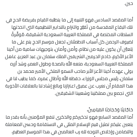
حين.
أما المقصد السادس فهو التنبيه إلى ما يتطلبه القيام بفريضة الحج في
تلك البقاع المقدسة من تَقيُّدٍ والتزامٍ بالتدابير التنظيمية التي اتخذتها
السلطات المختصة في المملكة العربية السعودية الشقيقة، مُوفِّرةً
لضيوف الرحمن كل أسباب الاطمئنان، لجعل موسم الحج يتم على ما
يَتعيَّن أن يكون عليه من نظام، وأمن وأمان، بتوجيهات سامية من أخينا
الأعز الأكرم، خادم الحرمين الشريفين الملك سلمان بن عبد العزيز، عاهل
المملكة العربية السعودية، متعه الله بالصحة وطول العمر، وشد أزره
بولي عهده أخينا الأعز الأبر صاحب السمو الملكي الأمير محمد بن
سلمان، رئيس مجلس الوزراء، حفظه الله وأطال عمره. كما يطيب لنا في
هذا المقام أن نعرب عن عميق اعتزازنا وبالغ إشادتنا بالعلاقات الأخوية
التي تجمع بين مملكتينا وشعبينا الشقيقين.
حَاجَّاتِنَا وَحُجَاجَنَا المَيَامِينْ،
أما المقصد السابع فهو تذكيركم والذكرى تنفع المؤمنين بأنه بقدر ما
يتعين عليكم تمثيل قيم الإسلام المثلى في الاستقامة وحسن المعاملة
والتضامن وإخلاص التوجه لله رب العالمين في هذا الموسم العظيم،