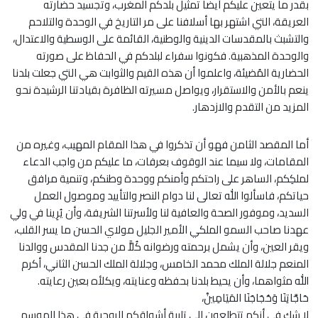
بقدر ما يتعين عليكم أيضا تمثيل بلدكم المغرب، وتجسيد حضارته
العريقة، التي اشتهر بها أسلافنا على مر التاريخ في الوحدة والتلاحم
والتشبث بالمقدسات الدينية والوطنية، القائمة على الوسطية والاعتدال،
والوحدة المذهبية. فكونوا سفراء لبلدكم في الحفاظ على صورته
الحضارية المُضيئة، واعلموا أن هذه القيم والثوابت هي التي جعلت بلدنا
ينعم بالأمن والاستقرار، ويواصل مسيرته الظافرة بقيادتنا الرشيدة نحو
المزيد من التقدم والازدهار.
أما المقصد الثامن فهو أن تذكروا في هذا المقام المهيب، وغيره من
المقامات، ولا سيما عند الوقوف بعرفات، ما عليكم من واجب الدعاء
لملكِكم، الساهر على راحتكم وأمنكم ووحدة وطنكم، وتنمية مرافق
حياتكم، فاسألوا الله تعالى لنا دوام النصر والتأييد وموصول العمل
السديد، وموفور الصحة والعافية لنا ولأسرتنا الشريفة، وأن يُرِينا في ولي
عهدنا صاحب السمو الملكي الأمير الجليل مولاي الحسن ما يسر القلب،
ويقر العين، وأن يشمل برحمته ورضوانه كُلاًّ من جدنا المقدس ووالدنا
المنعم جلالة الملك محمد الخامس، وجلالة الملك الحسن الثاني، أكرم
الله مثواهما، وأن يحيط بلدنا بحفظه وعنايته، ويكلأه بعين رعايته.
حَاجَّاتِنَا وَحُجَاجَنَا المَيَامِينْ،
لا شك في أنكم تتطلعون إلى تلبية أشواقكم الروحية في هذا الموسم