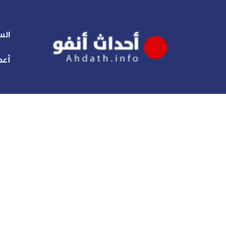
الس
أعم