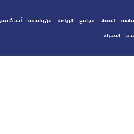
ياسة
اقتصاد
مجتمع
الرياضة
فن وثقافة
أحداث تيف
دة
الصحراء