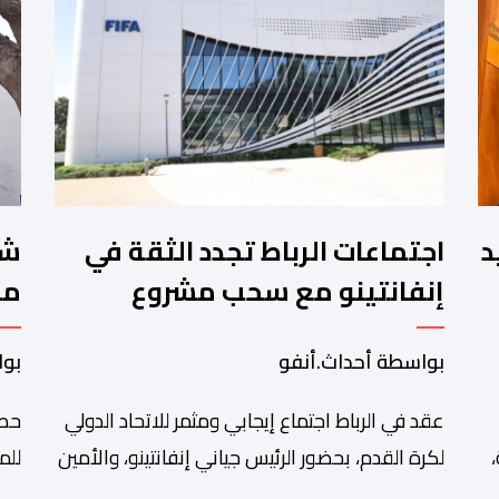
.تقييد
اجتماعات الرباط تجدد الثقة في
إنفانتينو مع سحب مشروع
مخ
الفيفا
لل
بواسطة أحداث.أنفو
بوا
ال
عقد في الرباط اجتماع إيجابي ومثمر للاتحاد الدولي
حصل
لكرة القدم، بحضور الرئيس جياني إنفانتينو، والأمين
للم
العام ماتياس غرافستروم، وأعضاء مجلس إدارة
الم