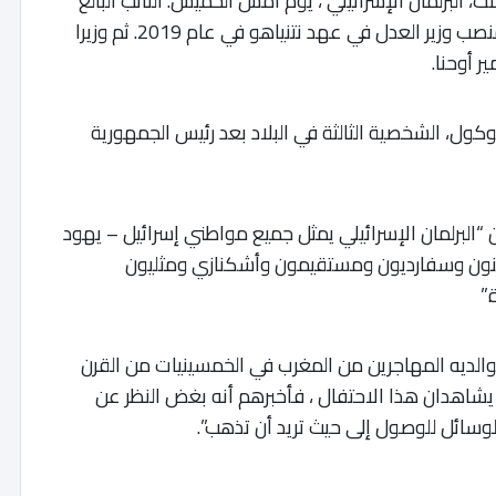
يست، البرلمان الإسرائيلي ، يوم أمس الخميس. النائب البالغ
من العمر 46 عامًا ، نائب منذ عام 2015 ، شغل منصب وزير العدل في عهد نتنياهو في عام 2019. ثم وزيرا
وكول، الشخصية الثالثة في البلاد بعد رئيس الجمهورية
 “البرلمان الإسرائيلي يمثل جميع مواطني إسرائيل – يهود
نون وسفارديون ومستقيمون وأشكنازي ومثليون
”
والديه المهاجرين من المغرب في الخمسينيات من القرن
 يشاهدان هذا الاحتفال ، فأخبرهم أنه بغض النظر عن
الوسائل للوصول إلى حيث تريد أن تذهب”.