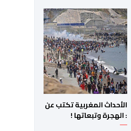
لتربع جلالته على عرش أسلافه المنعمين.
وأعرب العاهل الإسباني، في هذه البرقية،
باسمه الخاص وباسم الحكومة والشعب
الإسبانيين، عن أحر تهانيه وأطيب تمنياته
بالسعادة والصحة لشقيقه جلالة الملك،
وبالمزيد من الازدهار والرفاه للشعب
المغربي. […]
الأحداث المغربية تكتب عن
: الهجرة وتبعاتها !