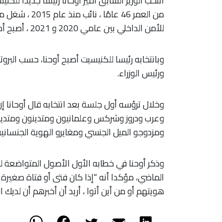
انتخب الوزير السابق أمير أوحانا رئيسًا جديدًا للكن
للأمن الداخلي بين عامي 2020 و 2021 ، أصبح أمير أوحنا.
وبانتخابه رئيسا للكنيسيت أصبح أوحنا، حسب البروت
ورئيس الوزراء.
وخلال ترؤسه أول جلسة بعد انتخابه قال أوحانا إن
وعرب ودروز وشركس وعلمانيون ومتدينون ومتدي
ومزدوجو الميل الجنسي ومغايرو الهوية الجنسانية.
وذكر أوحنا في خطابه الأول الأصول المتواضعة ل
الماضي، مؤكدا أنه “إذا كان فتى أو فتاة صغيرة
هويتهم أو من أين أتوا ، أريد أن أخبرهم أن لديك 