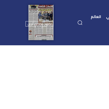
ي
العالم
تصفح عدد 22 أبريل