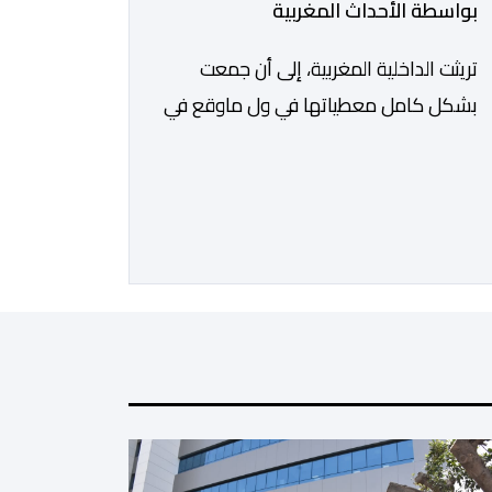
بواسطة الأحداث المغربية
تريثت الداخلية المغربية، إلى أن جمعت
بشكل كامل معطياتها في ول ماوقع في
المعبر الحدودي المؤدي إلى ثغر السليب،
وقدمت معطيات دقيقة حول ماوقع،
وكيف وقع، ومن حرك الأمور، ومن دير
بليل لذلك الأمر الجلل الذي انتهى بما
انتهى عليه.ولمن اتتقدوا الصمت
الحكومي في عز الأزمة، الرد كان واضحا:
لايمكن الحديث دون استيفاء كل
الحقائق، […]