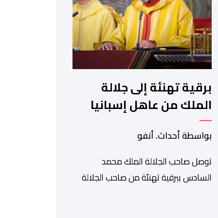
والتطرف والتصرفات أحادية الجانب، وكذا
انخراطها التام في كل […]
برقية تهنئة إلى جلالة
الملك من عاهل إسبانيا
الملك فيليبي السادس
بواسطة أحداث. أنفو
بمناسبة عيد العرش
المجيد
توصل صاحب الجلالة الملك محمد
السادس ببرقية تهنئة من صاحب الجلالة
الملك فيليبي السادس، عاهل إسبانيا،
وذلك بمناسبة الذكرى السابعة والعشرين