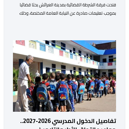
فتحت فرقة الشرطة القضائية بمدينة العرائش بحثا قضائيا
بموجب تعليمات صادرة عن النيابة العامة المختصة، وذلك
على خلفية تصريحات واتهامات زائفة أدلت بها مرشحة
للهجرة السرية لموقع إخباري وطني، وأعادت تداولها
حسابات على شبكات التواصل الاجتماعي. وكانت السيدة
المذكورة قد صرحت بمعطيات مضللة، واتهامات كيدية،
تدعي فيها بأن جهات رسمية هي من فتحت الحدود في […]
تفاصيل الدخول المدرسي 2026-2027..