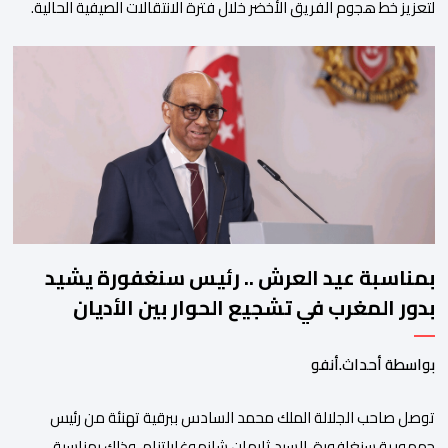
لتعزيز خط هجوم الفريق الأخضر خلال فترة الانتقالات الصيفية الحالية. ​
ويمتد العقد الذي يربط الدحماني بالنسور لعدة سنوات حتى عام 2030،
حيث يعول عليه الطاقم التقني للرجاء لتقديم الإضافة المرجوة في
المسابقات المحلية والقارية المقبلة. ​وجاء هذا التعاقد بعد أداء لافت
قدمه اللاعب برفقة اتحاد […]
بمناسبة عيد العرش .. رئيس سنغفورة يشيد
بدور المغرب في تشجيع الحوار بين الأديان
بواسطة أحداث.أنفو
توصل صاحب الجلالة الملك محمد السادس ببرقية تهنئة من رئيس
جمهورية سنغافورة، السيد ثارمان شانموغاراتنام، وذلك بمناسبة