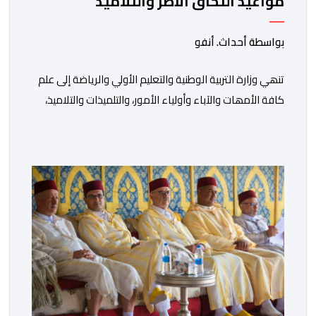
مواعيد التحاق الأطر والتلاميذ
بالمؤسسات التعليمية
بواسطة أحداث. أنفو
تنھي وزارة التربیة الوطنیة والتعلیم الأولي والریاضة إلى علم
كافة الأمھات والآباء وأولیاء الأمور، والتلمیذات والتلامیذ،
والأطر الإداریة والتربویة وإلى الرأي العام الوطني، أن الدخول
المدرسي لسنة 2026-2027 سیتم في موعده الرسمي
المحدد سلفا طبقا لمقتضیات المقرر الوزاري رقم 047.26
الصادر بتاریخ 3 یولیوز 2026 بشأن تنظیم السنة الدراسیة.
وأوضحت الوزارة، في بلاغ، أن أطر […]