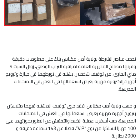
نجحت عناصر الشرطة بولاية أمن مكناس بناءً على معلومات دقيقة
وفرتها مصالح المديرية العامة لمراقبة التراب الوطني، زوال السبت 9
ماي الجاري، من توقيف شخصين يشتبه في تورطهما في حيازة وترويج
أجهزة إلكترونية مهربة بغرض استعمالها في الغش في الامتحانات
المدرسية.
و حسب ولاية أمت مكناس. فقد جرى توقيف المشتبه فيهما متلبسيْن
بترويج أجهزة مهربة بغرض استعمالها في الغش في الامتحانات
المدرسية، حيث أسفرت عملية الضبط والتفتيش عن العثور بحوزتهما على
100 جهازا لاسلكيا من نوع “VIP”، فضلا عن 143 سماعة دقيقة و
2000 بطارية.