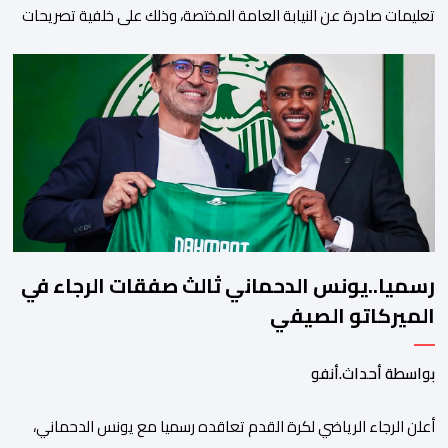
تعليمات صادرة عن النيابة العامة المختصة، وذلك على خلفية تصريحات
واتهامات زائفة أدلت بها مرشحة للهجرة السرية لموقع إخباري وطني،
وأعادت تداولها حسابات على شبكات التواصل الاجتماعي. وكانت
السيدة المذكورة قد صرحت بمعطيات مضللة، واتهامات كيدية، تدعي
فيها بأن جهات رسمية هي من فتحت الحدود في […]
رسميا..يونس الدحماني ثالث صفقات الرجاء في
الميركاتو الصيفي
بواسطة أحداث.أنفو
أعلن الرجاء الرياضي لكرة القدم تعاقده رسميا مع يونس الدحماني،