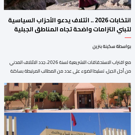
انتخابات 2026 .. ائتلاف يدعو الأحزاب السياسية
لتبني التزامات واضحة تجاه المناطق الجبلية
بواسطة سكينة بنزين
مع اقتراب الاستحقاقات التشريعية لسنة 2026، جدد الائتلاف المدني
من أجل الجبل، تسليط الضوء على عدد من المطالب المرتبطة بساكنة
المناطق الجبلية. وفي هذا السياق، أطلق الائتلاف مذكرة مطلبية، دعا
فيها الأحزاب السياسية، إلى ادراج 10 التزامات ضمن برامجها الانتخابية
المنتظرة، في إطار تعاقد سياسي مع المناطق الجبلية والانتقال من
الوعود الانتخابية إلى التزامات عملية […]