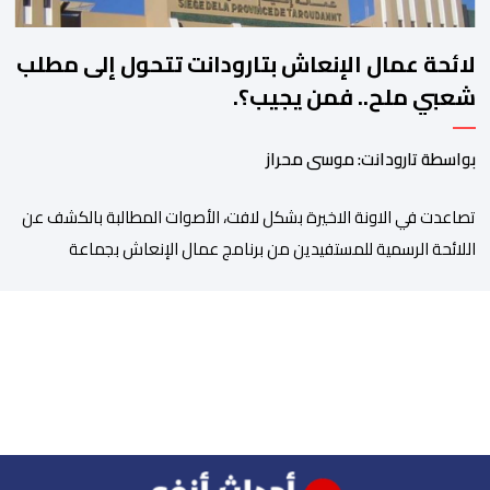
لائحة عمال الإنعاش بتارودانت تتحول إلى مطلب
شعبي ملح.. فمن يجيب؟.
بواسطة تارودانت: موسى محراز
تصاعدت في الاونة الاخيرة بشكل لافت، الأصوات المطالبة بالكشف عن
اللائحة الرسمية للمستفيدين من برنامج عمال الإنعاش بجماعة
تارودانت، بعد أن تحول الملف إلى واحد من أكثر المواضيع إثارة للنقاش
داخل المدينة وعلى منصات التواصل الاجتماعي، وسط دعوات متزايدة
إلى اعتماد مبدأ الشفافية وربط المسؤولية بالمحاسبة. فبعد خروج عبد
الكبير بن طوطو، ثم شخص اخر […]