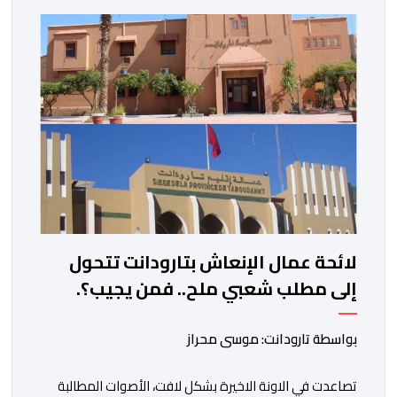
ادراج 10 التزامات ضمن برامجها الانتخابية المنتظرة، في إطار
تعاقد سياسي مع المناطق الجبلية والانتقال من الوعود
الانتخابية إلى التزامات عملية […]
لائحة عمال الإنعاش بتارودانت تتحول
إلى مطلب شعبي ملح.. فمن يجيب؟.
بواسطة تارودانت: موسى محراز
تصاعدت في الاونة الاخيرة بشكل لافت، الأصوات المطالبة