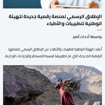
الإطلاق الرسمي لمنصة رقمية جديدة للهيئة
الوطنية للطبيبات والأطباء
بواسطة أحداث.أنفو
أعلنت الهيئة الوطنية للطبيبات والأطباء عن الإطلاق الرسمي لمنصتها
الرقمية الجديدة، التي تم تطويرها لتبسيط المساطر والإجراءات الإدارية،
وتحسين جودة الخدمات المقدمة للأطباء، وتعزيز التواصل بين الأطباء
والمجالس الجهوية للهيئة إلى جانب الهيئة الوطنية. وذكر بلاغ للهيئة أن
هذه المنصة، التي تم إطلاقها في إطار استراتيجيتها الرامية إلى التحديث
والتحول الرقمي، تشكل خطوة مهمة في […]