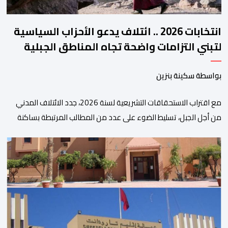
انتخابات 2026 .. ائتلاف يدعو الأحزاب السياسية
لتبني التزامات واضحة تجاه المناطق الجبلية
بواسطة سكينة بنزين
مع اقتراب الاستحقاقات التشريعية لسنة 2026، جدد الائتلاف المدني
من أجل الجبل، تسليط الضوء على عدد من المطالب المرتبطة بساكنة
المناطق الجبلية. وفي هذا السياق، أطلق الائتلاف مذكرة مطلبية، دعا
فيها الأحزاب السياسية، إلى ادراج 10 التزامات ضمن برامجها الانتخابية
المنتظرة، في إطار تعاقد سياسي مع المناطق الجبلية والانتقال من
الوعود الانتخابية إلى التزامات عملية […]