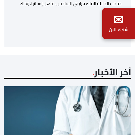
صاحب الجلالة الملك فيليبي السادس، عاهل إسبانيا، وذلك
بمناسبة الذكرى السابعة والعشرين لتربع جلالته على عرش
✉
أسلافه المنعمين. وأعرب العاهل الإسباني، في هذه البرقية،
شترك الآن
باسمه الخاص وباسم الحكومة والشعب الإسبانيين، عن أحر
تهانيه وأطيب تمنياته بالسعادة والصحة لشقيقه جلالة
الملك، وبالمزيد من الازدهار والرفاه للشعب المغربي. […]
آخر الأخبار