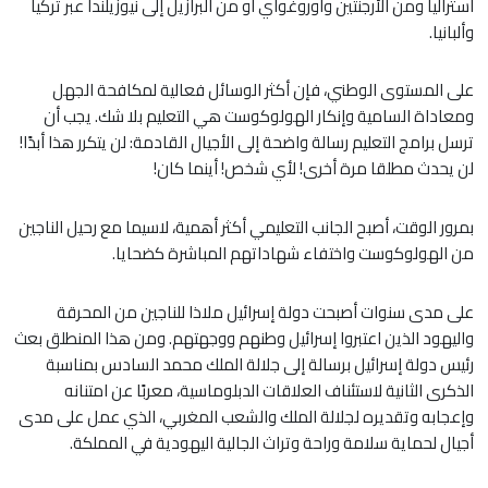
أستراليا ومن الأرجنتين وأوروغواي أو من البرازيل إلى نيوزيلندا عبر تركيا
وألبانيا.
على المستوى الوطني، فإن أكثر الوسائل فعالية لمكافحة الجهل
ومعاداة السامية وإنكار الهولوكوست هي التعليم بلا شك. يجب أن
ترسل برامج التعليم رسالة واضحة إلى الأجيال القادمة: لن يتكرر هذا أبدًا!
لن يحدث مطلقا مرة أخرى! لأي شخص! أينما كان!
بمرور الوقت، أصبح الجانب التعليمي أكثر أهمية، لاسيما مع رحيل الناجين
من الهولوكوست واختفاء شهاداتهم المباشرة كضحايا.
على مدى سنوات أصبحت دولة إسرائيل ملاذا للناجين من المحرقة
واليهود الذين اعتبروا إسرائيل وطنهم ووجهتهم. ومن هذا المنطلق بعث
رئيس دولة إسرائيل برسالة إلى جلالة الملك محمد السادس بمناسبة
الذكرى الثانية لاستئناف العلاقات الدبلوماسية، معربًا عن امتنانه
وإعجابه وتقديره لجلالة الملك والشعب المغربي، الذي عمل على مدى
أجيال لحماية سلامة وراحة وتراث الجالية اليهودية في المملكة.