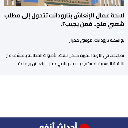
لائحة عمال الإنعاش بتارودانت تتحول إلى مطلب
شعبي ملح.. فمن يجيب؟.
بواسطة تارودانت: موسى محراز
تصاعدت في الاونة الاخيرة بشكل لافت، الأصوات المطالبة بالكشف عن
اللائحة الرسمية للمستفيدين من برنامج عمال الإنعاش بجماعة
تارودانت، بعد أن تحول الملف إلى واحد من أكثر المواضيع إثارة للنقاش
داخل المدينة وعلى منصات التواصل الاجتماعي، وسط دعوات متزايدة
إلى اعتماد مبدأ الشفافية وربط المسؤولية بالمحاسبة. فبعد خروج عبد
الكبير بن طوطو، ثم شخص اخر […]