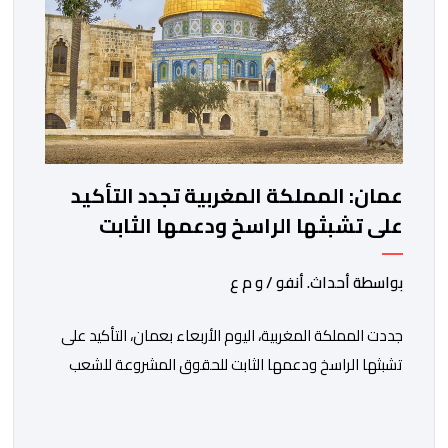
عمان: المملكة المغربية تجدد التأكيد
على تشبثها الراسخ ودعمها الثابت
للحقوق المشروعة للشعب الفلسطيني
الشقيق
بواسطة أحداث. أنفو / و م ع
جددت المملكة المغربية، اليوم الأربعاء بعمان، التأكيد على
تشبثها الراسخ ودعمها الثابت للحقوق المشروعة للشعب
الفلسطيني الشقيق في نيل حريته وإقامة دولته المستقلة
على حدود الرابع من يونيو 1967 وعاصمتها القدس