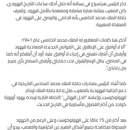
ذكر الرئيس هرتسوغ في رسالته أنه خلال أحلك ساعات التاريخ اليهودي،
كان المغرب بمثابة منارة مشرقة ومفعمة بالأمل لليهود. ويُعرف
جلالة الملك محمد الخامس بأنه الحامي والوصي على اليهود في
المملكة المغربية.
أذكر هنا كلمات المغفور له الملك محمد الخامس عام 1941:
“أنا لا أوافق على الإطلاق على القوانين الجديدة المعادية لليهود
وأرفض أن أشرك نفسي في إجراء لا أوافق عليه. أود أن أبلغكم أنه كما
في الماضي، يظل الإسرائيليون تحت حمايتي وأرفض السماح بأي تمييز
بين رعاياي”.
كما أشاد الرئيس بمبادرات جلالة الملك محمد السادس التاريخية في
دعم الجالية اليهودية بالمغرب، مثل إدانة جلالة الملك لإنكار
الهولوكوست، وإعلانه “الحل النهائي” (الخطة النازية لإبادة يهود أوروبا)
كواحد من أكثر الفصول مأساوية في التاريخ الحديث.
بعد أكثر من 75 عامًا على الهولوكوست وعلى الرغم من الجهود
المبذولة لمكافحة جميع أشكال التعبير عن الكراهية والتعصب، يبدو أن