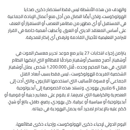
والهدف من هذه الأنشطة ليس فقط استحضار ذكرى ضحايا
الهولوكوست، ولكن أيضًا النضال من أجل منع أعمال الإبادة الجماعية
في المستقبل أو أي مظهر من مظاهر التعصب أو الاستفزاز أو العنف
على أساس المعتقد الديني أو العرق. وأعطيت أهمية خاصة في القرار
للبرامج التعليمية للأجيال القادمة ولرفض أي إنكار للمحرقة.
يتزامن إجراء انتخابات 27 يناير مع موعد تحرير معسكر الموت في
أوشفيتز. أصبح معسكر أوشفيتز مرادفًا للفظائع التي ارتكبها النظام
النازي. في هذا المخيم وحده ، قُتل 1.200.000 شخص. يمثل أوشفيتز
الشخصية الفريدة للهولوكوست ، ليس فقط بسبب أبعاد القتل
الجماعي أو قسوة الأساليب التي استخدمها النازيون، والتي أدت إلى
مقتل 6 ملايين يهودي. وتستند هذه الخصوصية إلى أيديولوجية
العنصرية والكراهية التي تميزها. لا يقوم على معايير دينية أو قومية أو
أيديولوجية أو سياسية أو عرقية. كل يهودي، رضيع، طفل، بالغ أو شيخ،
حُكم عليه بالإعدام لمجرد أنه يحمل اليهودية في جيناته.
اليوم الدولي لإحياء ذكرى الهولوكوست، وإحياء ذكرى فظائعها،