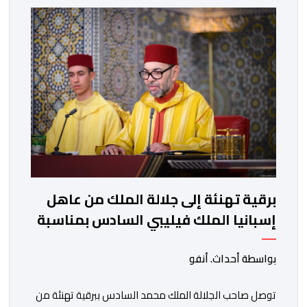
الشريف، واقتناعها بفضائل الحوار والتفاوض كسبيل وحيد
لحل الصراع الفلسطيني- الإسرائيلي، بعيدا عن أعمال العنف
والتطرف والتصرفات أحادية الجانب، وكذا انخراطها التام في
كل […]
برقية تهنئة إلى جلالة الملك من عاهل
إسبانيا الملك فيليبي السادس بمناسبة
عيد العرش المجيد
بواسطة أحداث. أنفو
توصل صاحب الجلالة الملك محمد السادس ببرقية تهنئة من