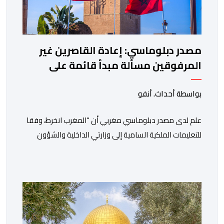
مصدر دبلوماسي: إعادة القاصرين غير
المرفوقين مسألة مبدأ قائمة على
التعليمات الملكية السامية
بواسطة أحداث. أنفو
علم لدى مصدر دبلوماسي مغربي أن “المغرب انخرط، وفقا
للتعليمات الملكية السامية إلى وزارتي الداخلية والشؤون
الخارجية، في العمل على تحديد هوية القاصرين غير
المرفوقين بهدف إعادتهم إلى الوطن”. وفي هذا الإطار، أكد
أن المملكة المغربية مستعدة للتنسيق مع شركائها الإسبان
والأوروبيين من أجل إعادة القاصرين غير المرفوقين. وأعرب
المصدر ذاته عن الأسف لكونه “في […]