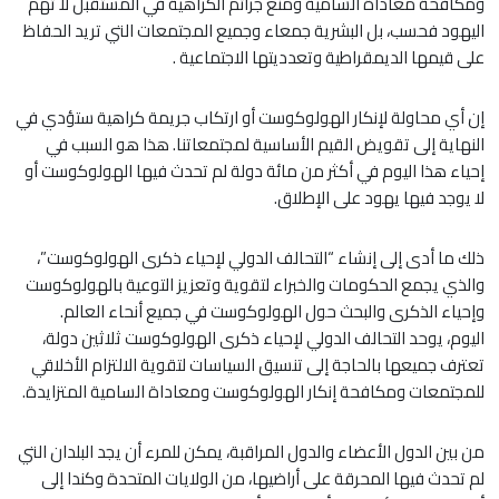
ومكافحة معاداة السامية ومنع جرائم الكراهية في المستقبل لا تهم
اليهود فحسب، بل البشرية جمعاء وجميع المجتمعات التي تريد الحفاظ
على قيمها الديمقراطية وتعدديتها الاجتماعية .
إن أي محاولة لإنكار الهولوكوست أو ارتكاب جريمة كراهية ستؤدي في
النهاية إلى تقويض القيم الأساسية لمجتمعاتنا. هذا هو السبب في
إحياء هذا اليوم في أكثر من مائة دولة لم تحدث فيها الهولوكوست أو
لا يوجد فيها يهود على الإطلاق.
ذلك ما أدى إلى إنشاء “التحالف الدولي لإحياء ذكرى الهولوكوست”،
والذي يجمع الحكومات والخبراء لتقوية وتعزيز التوعية بالهولوكوست
وإحياء الذكرى والبحث حول الهولوكوست في جميع أنحاء العالم.
اليوم، يوحد التحالف الدولي لإحياء ذكرى الهولوكوست ثلاثين دولة،
تعترف جميعها بالحاجة إلى تنسيق السياسات لتقوية الالتزام الأخلاقي
للمجتمعات ومكافحة إنكار الهولوكوست ومعاداة السامية المتزايدة.
من بين الدول الأعضاء والدول المراقبة، يمكن للمرء أن يجد البلدان التي
لم تحدث فيها المحرقة على أراضيها، من الولايات المتحدة وكندا إلى