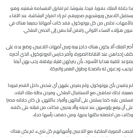
بدا جلالة الملك عفويا، فرحا، بشوشا، لم تفارق الابتسامة شفتيه، وهو
يستقبل اللاعبين ويوشحهم صدورهم. ثم زاد انفراج البشاشة، عند اللقاء
بالأمهات، تخلص من كل بروتوكول، فقد كانت أمهاتنا جميعا هناك في
عيون هؤلاء النساء اللواتي رافقن أبناءهن إلى الحضن الملكي.
أصر الملك ألا يكون هناك حاجز بينه وبين أمهات اللاعبين، وضع يده على
كتف إحداهن عند التقاط الصورة، وأمر حارس البروتوكول، الذي أخبره
بموعد تلقيه هدايا الأسود، بأن يتركهن قليلا برفقته، رحب بهن أيما
ترحيب، ودعون له بالصحة وطول العمر والبركة.
لم يتقيدن بأي بروتوكول، ولم يفرض عليهن أي شخص داخل القصر قيودا
معينة، لذلك تماهين مع الاستقبال الملكي، وفرحن بطلة ملك البلاد،
فسلمن عليه كما يسلمن على أبنائهن وأفراد عائلتهن، بل كان جلالته مصرا
على أن يرفع رؤوسهن عند تحيته وألا ينحيين، فكانت من قبلته على كتفه،
وكانت من احتضنته بكلتها يديها، ومن خفضت رأسها خجلا.
لخصت الصورة الملكية مع اللاعبين وأمهاتهم كل شيء، لم يكن هناك