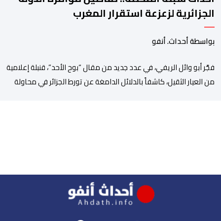
الجزائرية لزعزعة استقرار المغرب
بواسطة أحداث. أنفو
فجَّر أبو وائل الريفي، في عدد جديد من مقال “بوح الأحد”، قنبلة إعلامية
من العيار الثقيل، كاشفاً بالدلائل الدامغة عن تورط الجزائر في محاولة
جديدة لضرب الاستقرار الداخلي بالمغرب والتشويش على علاقاته
الاستراتيجية مع إسبانيا، كاشفا خيوط حملة تحريضية ممنهجة شنتها
الحسابات والمنصات التابعة للمخابرات العسكرية الجزائرية لاستدراج
الشباب والقاصرين عبر مواقع التواصل الاجتماعي، وذلك […]