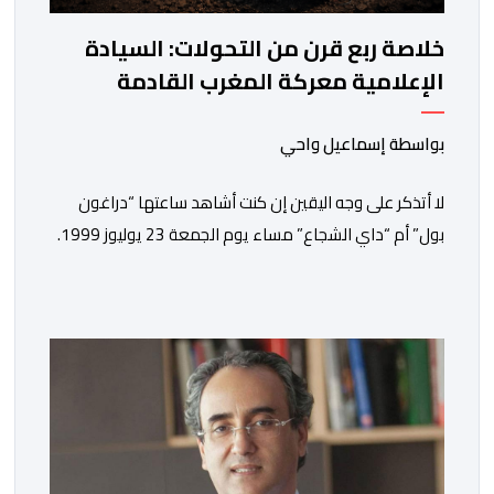
خلاصة ربع قرن من التحولات: السيادة
الإعلامية معركة المغرب القادمة
بواسطة إسماعيل واحي
لا أتذكر على وجه اليقين إن كنت أشاهد ساعتها “دراغون
بول” أم “داي الشجاع” مساء يوم الجمعة 23 يوليوز 1999.
ما أتذكره جيدا هو أن البث انقطع فجأة. اختفت شخصيات
الرسوم المتحركة، وحلت محلها تلاوة القرآن الكريم، ثم جاء
الإعلان الرسمي عن وفاة الملك الحسن الثاني طيب الله ثراه،
رافقته هيستيريا من البكاء داخل المنزل […]