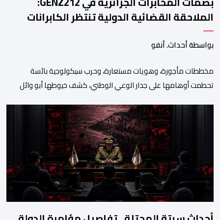
بصمات المخابرات الجزائرية في GENZ212:
الملاحقة القضائية الدولية تنتظر الكابرانات
بواسطة أحداث. أنفو
مخططات مأجورة، وهويات مستعارة، وحرب سيكولوجية بائسة
تحطمت أوهامها على جدار الوعي الوطني، كشف خيوطها أبو وائل
الريفي في بوح جديد له هذا الأحد، استعرض من خلاله تفاصيل اجهاض
الأجهزة الأمنية المغربية لأحدث محاولات المخابرات العسكرية الجزائرية
استهداف امن المملكة واستقرارها. أكد أبو وائل الريفي أنه: “بعد
إجهاض مخططات الجارة التي تحركت سريعا عبر عملائها […]
أحداث سبتة المحتلة.. تفاصيل مؤامرة الدولة