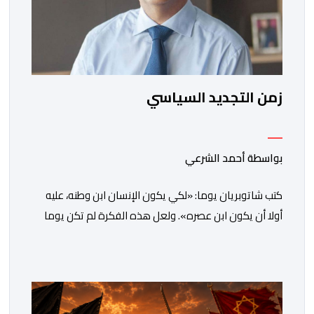
زمن التجديد السياسي
بواسطة أحمد الشرعي
كتب شاتوبريان يوما: «لكي يكون الإنسان ابن وطنه، عليه
أولا أن يكون ابن عصره». ولعل هذه الفكرة لم تكن يوما
أكثر راهنية مما هي عليه اليوم.يدخل المغرب مرحلة جديدة
من مساره التنموي، مسلحا برؤية واضحة وطموحات كبيرة.
فمنذ أكثر من عقدين، وبقيادة صاحب الجلالة الملك محمد
السادس، شهدت المملكة تحولات عميقة على مختلف