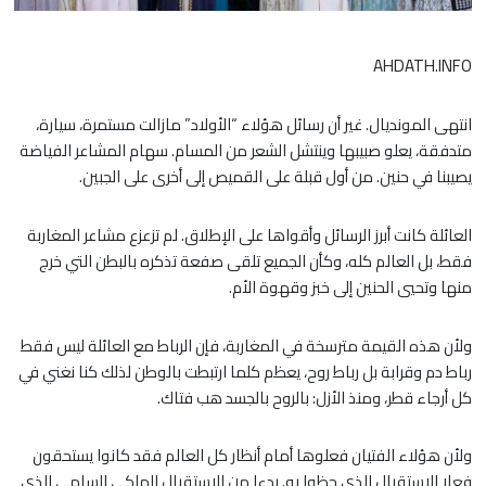
AHDATH.INFO
انتهى المونديال. غير أن رسائل هؤلاء “الأولاد” مازالت مستمرة، سيارة،
متدفقة، يعلو صبيبها وينتشل الشعر من المسام. سهام المشاعر الفياضة
يصيبنا في حنين. من أول قبلة على القميص إلى أخرى على الجبين.
العائلة كانت أبرز الرسائل وأقواها على الإطلاق. لم تزعزع مشاعر المغاربة
فقط، بل العالم كله، وكأن الجميع تلقى صفعة تذكره بالبطن التي خرج
منها وتحيي الحنين إلى خبز وقهوة الأم.
ولأن هذه القيمة مترسخة في المغاربة، فإن الرباط مع العائلة ليس فقط
رباط دم وقرابة بل رباط روح، يعظم كلما ارتبطت بالوطن لذلك كنا نغني في
كل أرجاء قطر، ومنذ الأزل: بالروح بالجسد هب فتاك.
ولأن هؤلاء الفتيان فعلوها أمام أنظار كل العالم فقد كانوا يستحقون
فعلا الاستقبال الذي حظوا به. بدءا من الاستقبال الملكي السامي الذي