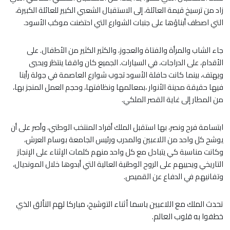
زاد من ترسيخ قيمة العائلة، إلى الاستقبال الشعبي الكبير للعائلة الكبيرة،
التي اصطف أبناؤها على جنبات الشوارع التي احتضنت موكب الأسود.
جاء الشاب والمرأة والفتاة والعجوز، والكثير الكثير من الأطفال. على
الأقدام، على الدراجات، في السيارات. الجميع كان واقفا ينتظر ويحيي
ويهتف، بينما كانت حافلة الأسود تجوب شوارع العاصمة في جولة رأينا
فيها حقيقة مدينة الأنوار ،بمعالمها ونظافتها، وحجم العمل المنجز بها،
من المطار إلى غاية القصر الملكي.
ابتسامة فرح ونصر، بها استقبل الملك أفراد المنتخب الوطني، وأصر على أن
يوشح كل واحد من اللاعبين والمدرب ورئيس الجامعة بوسام العرش،
وكانت مناسبة كي يتبادل مع كل واحد منهم كلمات الإثناء على الإنجاز
التاريخي ويحييهم على الروح الوطنية العالية التي أبدوها خلال المونديال،
وتفانيهم في الدفاع عن القميص.
تحدث الملك مع اللاعبين باسما أثناء التوشيح، مباركا لهم التألق الذي
خطفوا به قلوب العالم.