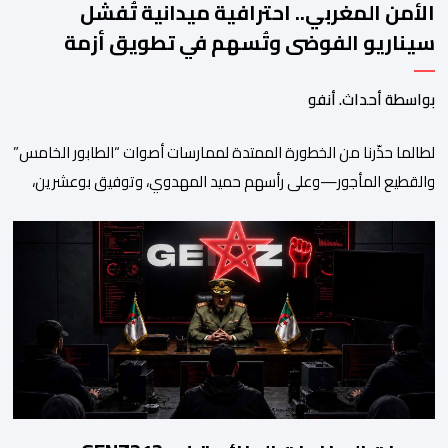
الأمن المغربي.. احترافية ميدانية تُفشل
سيناريو الفوضى وتُسهم في تطويق أزمة
سبتة
بواسطة أحداث. أنفو
لطالما حذّرنا من الخطورة الممتدة لممارسات أصوات “الطابور الخامس”
والقطيع المأجور—وعلى رأسهم حميد المهدوي، وتوفيق بوعشرين،
والمعطي منجب—الذين ارتضوا لأنفسهم لعب أدوار الانتهازية، وتجاوز
أخلاقيات العمل الصحفي ومقتضيات القانون الجنائي، عبر الاستغلال
المقيت لفقر وهشاشة بعض المواطنين وتوظيف انفعالاتهم لخدمة
أجندات التهييج وضرر استقرار الوطن. وجاء بوح “أبو وائل الريفي” هذا
الأحد ليؤكد حقيقة هذه […]