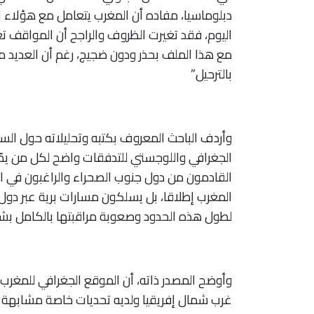
دبلوماسيا، مفاده أن المغرب يتعامل مع هؤلاء ا
اليوم، فقد تغيرت الظروف والراجح أن المواقف تغ
مع هذا الملف بحذر ودون ضجيج، رغم أن العديد 
بالترحيل.”
وأردف الباحث المعروف بكتبه وتحليلاته حول الس
الجغرافي واللوجستي للتدفقات واضح لكل من يطّلع
القادمون من دول جنوب الصحراء والراغبون في الوص
المغرب إطلاقا، بل يسلكون مسارات برية عبر دو
لطول هذه الحدود وصعوبة مراقبتها بالكامل ب
وأوضح المصدر ذاته، أن الموقع الجغرافي للمغرب
غرب شمال إفريقيا ولديه تحديات خاصة مشابهة ج