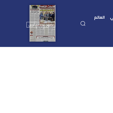
ي
العالم
تصفح عدد 22 أبريل