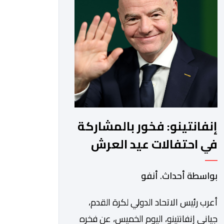
ثلاثي الأبعاد، والتذاكر الرقمية، وسوق
رسمية لإعادة البيع، ومتجر رسمي
للمنتجات الرقمية. • […]
إنفانتينو: فخور بالمشاركة
في احتفالات عيد العرش
المجيد
بواسطة أحداث. أنفو
أعرب رئيس الاتحاد الدولي لكرة القدم،
جياني إنفانتينو، اليوم الخميس، عن فخره