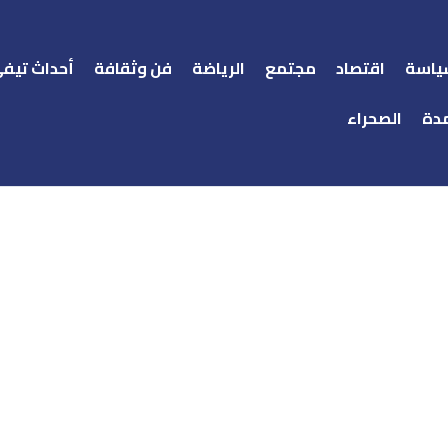
ياسة
اقتصاد
مجتمع
الرياضة
فن وثقافة
أحداث تيف
دة
الصحراء