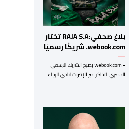
بلاغ صحفي:RAJA S.A تختار
webook.com. شريكًا رسميًا
للتذاكر
• webook.com يصبح الشريك الرسمي
الحصري للتذاكر عبر الإنترنت لنادي الرجاء
الرياضي لمدة ثلاث سنوات. • ستتيح هذه
الشراكة للنادي تحديث رحلة الشراء وتقديم
تجربة أبسط وأكثر سلاسة وأمانًا لمناصريه.
• سيدمج الحل الجديد تدريجيًا وظائف
مبتكرة، مثل اختيار المقاعد بدقة وعرضها