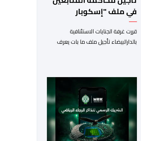
تأجيل محاكمة المتابعين
في ملف "إسكوبار
الصحراء" استئنافيا
قررت غرفة الجنايات الاستئنافية
بالدارالبيضاء تأجيل ملف ما بات يعرف
إعلاميا بقضية (إسكوبار الصحراء) التي
يتابع فيها كل من سعيد الناصيري وعبد
النبي البعيوي، وذلك إلى غاية 26 غشت
الجاري من أجل إعداد الدفاع.ومثل
المتهمون المتابعون في هذه القضية،
وعلى رأسهم سعيد الناصري، الرئيس
السابق لنادي الوداد البيضاوي، وعبد النبي
بعيوي، الرئيس السابق لجهة الشرق، […]