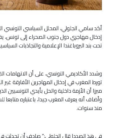
أكد سامي الجلولي، المحلل السياسي التونسي الم
إدخال مهاجري دول جنوب الصحراء إلى تونس، يفت
تحت بند البروباغندا الإعلامية والتجاذبات السياسية
وشدد الأكاديمي التونسي، على أن الاتهامات الت
تورط المغرب في إدخال المهاجرين الأفارقة غير ال
مبرزا أن الأزمة داخلية والحل بأيدي التونسيين ا
وأضاف أنه يعرف المغرب جيدا، باعتباره متابعا ل
منذ سنوات.
في هذ الصددا قال الجلولي:” صادف أن تحدثت ف