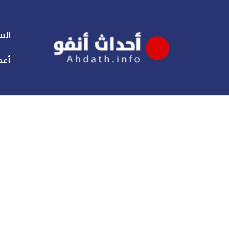
الس
أعم