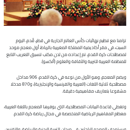
تزامنا مع تنظيم نهائيات كأس العالم الجارية في قطر، قُدم، اليوم
السبت، في مقر أكاديمية المملكة المغربية بالرباط، أول معجم موحد
لمصطلحات كرة القدم، تم إعداده من لدن مكتب تنسيق التعريب التابع
للمنظمة العربية للتربية والثقافة والعلوم (ألكسو).
ويضم المعجم، وهو الأول من نوعه في كرة القدم، 906 مداخل
مصطلحية ثلاثية اللغات (العربية والفرنسية والإنجليزية)، و870 مدخلا
مشفوعا بتعاريف مفاهيمية دقيقة.
وتغطي قاعدة البيانات المصطلحية، التي يوفرها المعجم باللغة العربية،
معظم المفاهيم الرياضية المتخصصة في مجال رياضة كرة القدم.
ويستهدف المعجم الباحثين في ميدان التربية البدنية والرياضة، والتقنيين