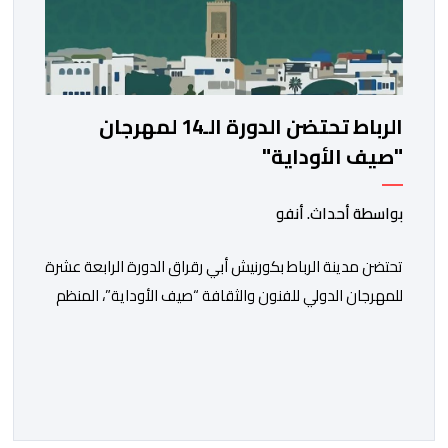
الرباط تحتضن الدورة الـ14 لمهرجان
"صيف الأوداية"
بواسطة أحداث. أنفو
تحتضن مدينة الرباط بكورنيش أبي رقراق الدورة الرابعة عشرة
للمهرجان الدولي للفنون والثقافة “صيف الأوداية”، المنظم
تحت الرعاية السامية لصاحب الجلالة الملك محمد السادس،
في الفترة ما بين 9 و12 غشت الجاري. وستشهد هذه الدورة
من المهرجان، الذي تنظمه وزارة الشباب والثقافة والتواصل،
بالتعاون مع المجلس الوطني للموسيقى (عضو المجلس
الدولي للموسيقى/ الشريك الرسمي لليونسكو)، […]