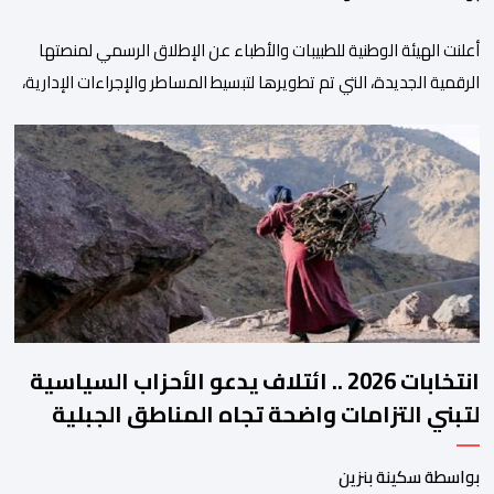
أعلنت الهيئة الوطنية للطبيبات والأطباء عن الإطلاق الرسمي لمنصتها
الرقمية الجديدة، التي تم تطويرها لتبسيط المساطر والإجراءات الإدارية،
وتحسين جودة الخدمات المقدمة للأطباء، وتعزيز التواصل بين الأطباء
والمجالس الجهوية للهيئة إلى جانب الهيئة الوطنية. وذكر بلاغ للهيئة أن
هذه المنصة، التي تم إطلاقها في إطار استراتيجيتها الرامية إلى التحديث
والتحول الرقمي، تشكل خطوة مهمة في […]
انتخابات 2026 .. ائتلاف يدعو الأحزاب السياسية
لتبني التزامات واضحة تجاه المناطق الجبلية
بواسطة سكينة بنزين