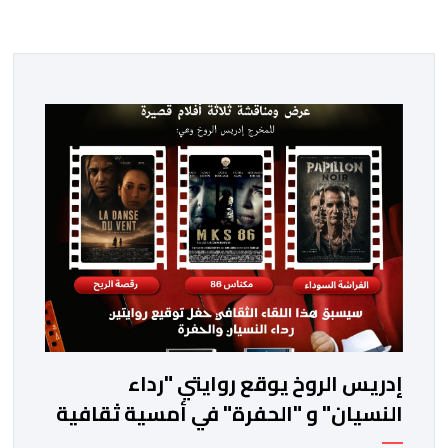
إدريس الروخ يوقع روايتي "رداء
النسيان" و "الحفرة" في أمسية ثقافية
بمرتيل