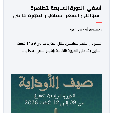
آسفي: الدورة السابعة لتظاهرة
"شواطئ الشعر" بشاطئ البدوزة ما بين
9 و11 غشت
بواسطة أحداث. أنفو
تنظم دار الشعر بمراكش، خلال الفترة ما بين 9 و11 غشت
الجاري بشاطى البدوزة (الكاب) بإقليم آسفي، فعاليات
الدورة السابعة لتظاهرة “شواطئ الشعر”. وأفاد بلاغ لدار
الشعر، بأن هذه التظاهرة المنظمة بتنسيق مع المديرية
الجهوية لقطاع الثقافة مراكش -آسفي، تندرج ضمن انفتاح
الدار على مختلف المدن والجهات المغربية الجنوبية، وأيضا
من أجل المزيد من الانفتاح […]