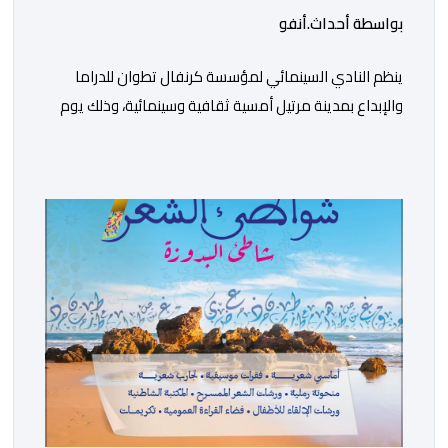
بواسطة أحداث.أنفو
ينظم النادي السينمائي لمؤسسة كرنفال تطوان للدراما
والإبداع بمدينة مرتيل أمسية ثقافية وسينمائية، وذلك يوم
الجمعة 14 غشت الجاري، ابتداء من الساعة السابعة مساء،
بالمركز الثقافي مرتيل. ويأتي تنظيم هذه الأمسية في إطار
الشراكة المبرمة بين الجامعة الوطنية للأندية السينمائية
بالمغرب ووزارة الشباب والثقافة والتواصل – قطاع الثقافة،
وتنزيلا لبرنامجها الرامي إلى تعزيز الثقافة السينمائية […]