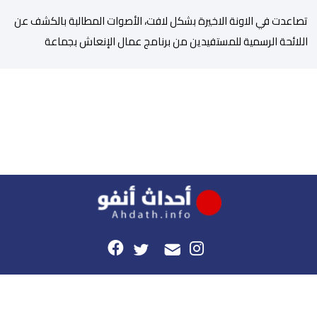
تصاعدت في الاونة الاخيرة بشكل لافت، الأصوات المطالبة بالكشف عن
اللائحة الرسمية للمستفيدين من برنامج عمال الإنعاش بجماعة
تارودانت، بعد أن تحول الملف إلى واحد من أكثر المواضيع إثارة للنقاش
داخل المدينة وعلى منصات التواصل الاجتماعي، وسط دعوات متزايدة
إلى اعتماد مبدأ الشفافية وربط المسؤولية بالمحاسبة. فبعد خروج عبد
الكبير بن طوطو، ثم شخص اخر […]
هذا الموقع
راسلونا