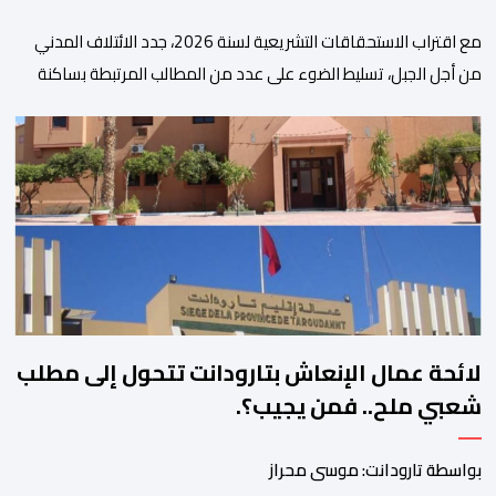
مع اقتراب الاستحقاقات التشريعية لسنة 2026، جدد الائتلاف المدني
من أجل الجبل، تسليط الضوء على عدد من المطالب المرتبطة بساكنة
المناطق الجبلية. وفي هذا السياق، أطلق الائتلاف مذكرة مطلبية، دعا
فيها الأحزاب السياسية، إلى ادراج 10 التزامات ضمن برامجها الانتخابية
المنتظرة، في إطار تعاقد سياسي مع المناطق الجبلية والانتقال من
الوعود الانتخابية إلى التزامات عملية […]
لائحة عمال الإنعاش بتارودانت تتحول إلى مطلب
شعبي ملح.. فمن يجيب؟.
بواسطة تارودانت: موسى محراز