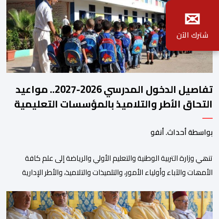
✉
شترك الآن
تفاصيل الدخول المدرسي 2026-2027.. مواعيد
التحاق الأطر والتلاميذ بالمؤسسات التعليمية
بواسطة أحداث. أنفو
تنھي وزارة التربیة الوطنیة والتعلیم الأولي والریاضة إلى علم كافة
الأمھات والآباء وأولیاء الأمور، والتلمیذات والتلامیذ، والأطر الإداریة
والتربویة وإلى الرأي العام الوطني، أن الدخول المدرسي لسنة 2026-
2027 سیتم في موعده الرسمي المحدد سلفا طبقا لمقتضیات المقرر
الوزاري رقم 047.26 الصادر بتاریخ 3 یولیوز 2026 بشأن تنظیم السنة