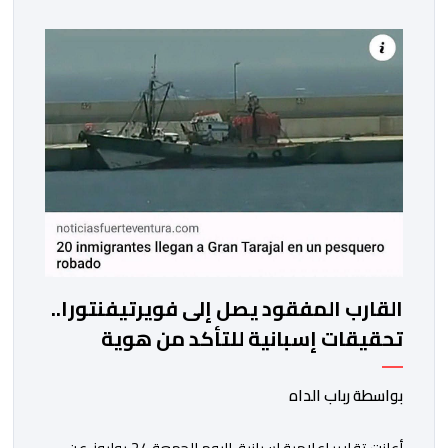
محمد السادس نصره الله وأيده عرش أسلافه الميامين،
وذلك في أجواء وطنية مهيبة، جسدت مشاعر الوفاء
والإخلاص للعرش العلوي المجيد، والتمسك […]
القارب المفقود يصل إلى فويرتيفنتورا..
تحقيقات إسبانية للتأكد من هوية
المركب المختفي من العيون
بواسطة رباب الداه