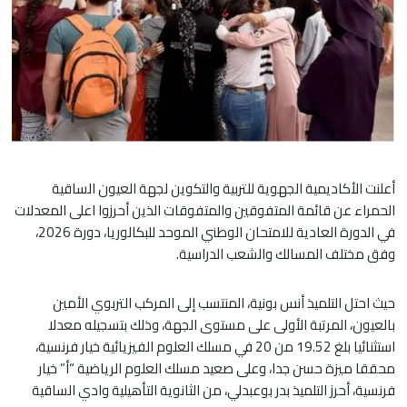
أعلنت الأكاديمية الجهوية للتربية والتكوين لجهة العيون الساقية
الحمراء عن قائمة المتفوقين والمتفوقات الذين أحرزوا اعلى المعدلات
في الدورة العادية للامتحان الوطني الموحد للبكالوريا، دورة 2026،
وفق مختلف المسالك والشعب الدراسية.
حيث احتل التلميذ أنس بونية، المنتسب إلى المركب التربوي الأمين
بالعيون، المرتبة الأولى على مستوى الجهة، وذلك بتسجيله معدلا
استثنائيا بلغ 19.52 من 20 في مسلك العلوم الفيزيائية خيار فرنسية،
محققا ميزة حسن جدا، وعلى صعيد مسلك العلوم الرياضية “أ” خيار
فرنسية، أحرز التلميذ بدر بوعبدلي، من الثانوية التأهيلية وادي الساقية