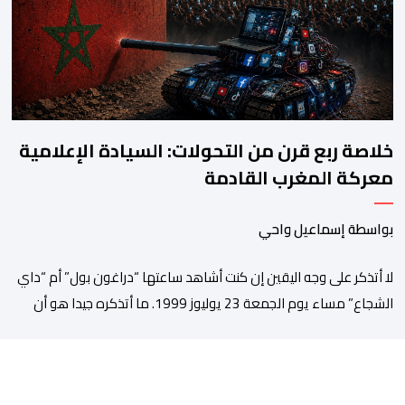
الموسم بالخيمة الرسمية، حيث أُلقيت كلمات كل من رئيس المجلس […]
خلاصة ربع قرن من التحولات: السيادة الإعلامية
معركة المغرب القادمة
بواسطة إسماعيل واحي
لا أتذكر على وجه اليقين إن كنت أشاهد ساعتها “دراغون بول” أم “داي
الشجاع” مساء يوم الجمعة 23 يوليوز 1999. ما أتذكره جيدا هو أن
البث انقطع فجأة. اختفت شخصيات الرسوم المتحركة، وحلت محلها
تلاوة القرآن الكريم، ثم جاء الإعلان الرسمي عن وفاة الملك الحسن
الثاني طيب الله ثراه، رافقته هيستيريا من البكاء داخل المنزل […]