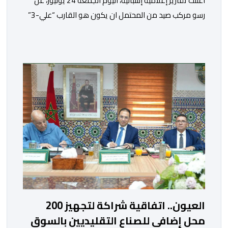
أعلنت تقارير إعلامية إسبانية، اليوم الجمعة 24 يوليوز، عن
رسو مركب صيد من المحتمل ان يكون هو القارب “علي-3”
في ميناء غران تاراخال بجزيرة فويرتيفنتورا، وذلك بعد مرور
ساعات على الإبلاغ عن فقدانه من ميناء العيون، وكان على
متنه ما يقارب 20 مهاجرا في وضعية غير قانونية.وحسب ما
أوردته وكالة “إيفي” الإسبانية للأنباء، نقلا عن […]
العيون.. اتفاقية شراكة لتجهيز 200
محل إضافي للصناع التقليديين بالسوق