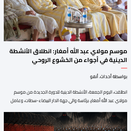
الدراسیة. وأوضحت الوزارة، في بلاغ، أن أطر […]
موسم مولاي عبد الله أمغار: انطلاق الأنشطة
الدينية في أجواء من الخشوع الروحي
بواسطة أحداث. أنفو
انطلقت، اليوم الجمعة، الأنشطة الدينية للدورة الجديدة من موسم
مولاي عبد الله أمغار، برئاسة والي جهة الدار البيضاء-سطات، وعامل
إقليم الجديدة، ورئيس جماعة مولاي عبد الله، ورئيس المجلس الإقليمي
للجديدة، ورئيس المجلس العلمي المحلي للجديدة، وذلك بحضور
شخصيات مدنية وعسكرية ودينية. وجرت مراسيم افتتاح فعاليات