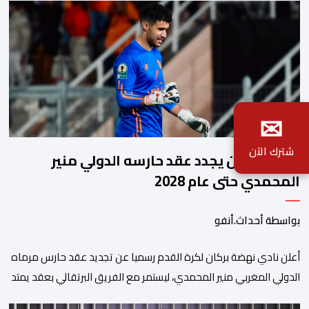
✉
شترك الآن
نهضة بركان يجدد عقد حارسه الدولي منير
المحمدي حتى عام 2028
بواسطة أحداث.أنفو
​أعلن نادي نهضة بركان لكرة القدم رسميا عن تجديد عقد حارس مرماه
الدولي المغربي منير المحمدي، ليستمر مع الفريق البرتقالي بعقد يمتد
حتى صيف عام 2028. ​وجاء هذا الإعلان عبر الحسابات الرسمية للنادي