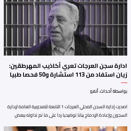
على منصات التواصل الاجتماعي، مصحوبا بعبارة “الرحلة مستمرة”، في
إشارة إلى رغبة الإدارة في الحفاظ على ركائز الفريق والتعزيز من
استقراره الفني […]
ادارة سجن العرجات تعري أكاذيب المهرطقين:
زيان استفاد من 113 استشارة و50 فحصا طبيا
بواسطة أحداث. أنفو
اصدرت إدارة السجن المحلي العرجات 1 التابعة للمندوبية العامة لإدارة
السجون وإعادة الإدماج بيانا توضيحيا ردا على ما تم تداوله ببعض
الجرائد والمواقع الالكترونية بخصوص الوضعية الصحية للسجين محمد