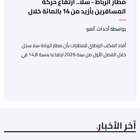
مطار الرباط - سلا.. ارتفاع حركة
المسافرين بأزيد من 14 بالمائة خلال
الفصل الأول من 2026
بواسطة أحداث. أنفو
أفاد المكتب الوطني للمطارات بأن مطار الرباط-سلا سجل
خلال الفصل الأول من سنة 2026 ارتفاعا بنسبة 14,8 في
المائة في حركة المسافرين مقارنة مع نفس الفترة من
السنة الماضية. واستقبل هذا المطار مليون و217 ألف و574
مسافرا خلال الستة أشهر الأولى من السنة الجارية، مقابل
مليون و60 ألف و480 مسافرا خلال الفترة ذاتها من سنة
[…]
آخر الأخبار