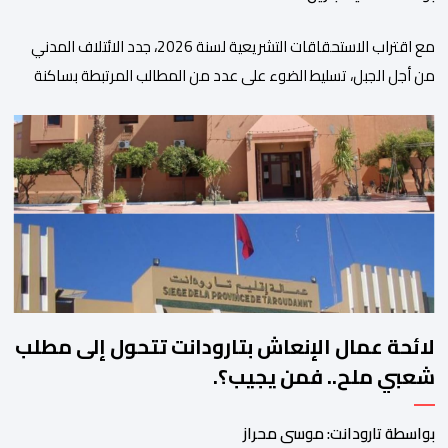
مع اقتراب الاستحقاقات التشريعية لسنة 2026، جدد الائتلاف المدني
من أجل الجبل، تسليط الضوء على عدد من المطالب المرتبطة بساكنة
المناطق الجبلية. وفي هذا السياق، أطلق الائتلاف مذكرة مطلبية، دعا
فيها الأحزاب السياسية، إلى ادراج 10 التزامات ضمن برامجها الانتخابية
المنتظرة، في إطار تعاقد سياسي مع المناطق الجبلية والانتقال من
الوعود الانتخابية إلى التزامات عملية […]
لائحة عمال الإنعاش بتارودانت تتحول إلى مطلب
شعبي ملح.. فمن يجيب؟.
بواسطة تارودانت: موسى محراز