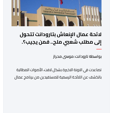
لائحة عمال الإنعاش بتارودانت تتحول
إلى مطلب شعبي ملح.. فمن يجيب؟.
بواسطة تارودانت: موسى محراز
تصاعدت في الاونة الاخيرة بشكل لافت، الأصوات المطالبة
بالكشف عن اللائحة الرسمية للمستفيدين من برنامج عمال
الإنعاش بجماعة تارودانت، بعد أن تحول الملف إلى واحد من
أكثر المواضيع إثارة للنقاش داخل المدينة وعلى منصات
التواصل الاجتماعي، وسط دعوات متزايدة إلى اعتماد مبدأ
الشفافية وربط المسؤولية بالمحاسبة. فبعد خروج عبد الكبير