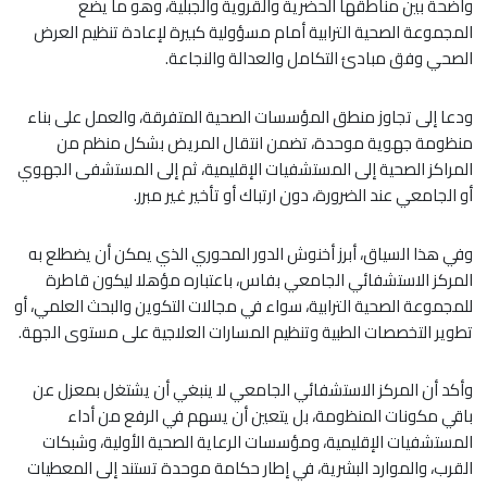
واضحة بين مناطقها الحضرية والقروية والجبلية، وهو ما يضع
المجموعة الصحية الترابية أمام مسؤولية كبيرة لإعادة تنظيم العرض
الصحي وفق مبادئ التكامل والعدالة والنجاعة.
ودعا إلى تجاوز منطق المؤسسات الصحية المتفرقة، والعمل على بناء
منظومة جهوية موحدة، تضمن انتقال المريض بشكل منظم من
المراكز الصحية إلى المستشفيات الإقليمية، ثم إلى المستشفى الجهوي
أو الجامعي عند الضرورة، دون ارتباك أو تأخير غير مبرر.
وفي هذا السياق، أبرز أخنوش الدور المحوري الذي يمكن أن يضطلع به
المركز الاستشفائي الجامعي بفاس، باعتباره مؤهلا ليكون قاطرة
للمجموعة الصحية الترابية، سواء في مجالات التكوين والبحث العلمي، أو
تطوير التخصصات الطبية وتنظيم المسارات العلاجية على مستوى الجهة.
وأكد أن المركز الاستشفائي الجامعي لا ينبغي أن يشتغل بمعزل عن
باقي مكونات المنظومة، بل يتعين أن يسهم في الرفع من أداء
المستشفيات الإقليمية، ومؤسسات الرعاية الصحية الأولية، وشبكات
القرب، والموارد البشرية، في إطار حكامة موحدة تستند إلى المعطيات