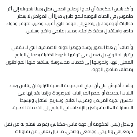
وأكد رئيس الحكومة أن نجاح الإصلاح الصحي يظل رهينا بتحويله إلى أثر
ملموس في الحياة اليومية للمواطنين، مبرزا أن المواطن لا ينتظر
خطابات أو وعودا، بل يتطلع إلى موعد طبي أقرب، وطبيب متوفر، ودواء
حاضر، واستقبال يحفظ كرامته، ومسار علاجي واضح وسلس.
وأضاف أن هذا التصور يجسد جوهر الدولة الاجتماعية، التي لا تكتفي
بإقرار الحقوق، بل تعمل على توفير الشروط الكفيلة بضمان الولوج
الفعلي إليها، وتحويلها إلى خدمات محسوسة يستفيد منها المواطنون
بمختلف مناطق الجهة.
وشدد أخنوش على أن نجاح المجموعة الصحية الترابية لن يقاس بعدد
البنيات الجديدة أو بحجم الميزانيات المرصودة، وإنما بقدرتها على
تحسين تجربة المريض، وتقريب العلاج، وتسريع التكفل، وتبسيط
المسارات العلاجية، وتعزيز الإنصاف في الولوج إلى الخدمات الصحية.
وسجل رئيس الحكومة أن جهة فاس-مكناس، رغم ما تتمتع به من ثقل
ديمغرافي وتاريخي وجامعي وصحي، ما تزال تعاني من تفاوتات