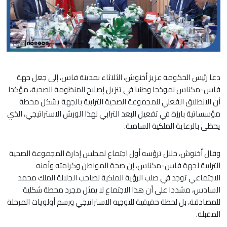
دعا رئيس الحكومة عزيز أخنوش، الثلاثاء بمدينة فاس، إلى جعل جهة
فاس-مكناس نموذجا وطنيا في تنزيل إصلاح المنظومة الصحية، مؤكدا
أن الانطلاق الفعلي للمجموعة الصحية الترابية بالجهة يشكل محطة
مؤسساتية بارزة في تفعيل البعد الترابي لهذا الورش الاستراتيجي، الذي
يحظى بالرعاية الملكية السامية.
وقال أخنوش، خلال ترؤسه أول اجتماع لمجلس إدارة المجموعة الصحية
الترابية لجهة فاس-مكناس، إن صحة المواطن وكرامته وأمنه
الاجتماعي توجد في صلب الرؤية الملكية لصاحب الجلالة الملك محمد
السادس، مشددا على أن هذا الاجتماع لا يمثل مجرد محطة شكلية
للمصادقة، بل لحظة حقيقية للتوجيه الاستراتيجي ورسم أولويات المرحلة
المقبلة.