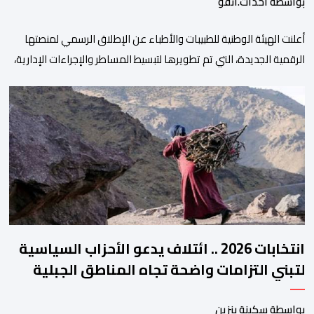
بواسطة أحداث.أنفو
أعلنت الهيئة الوطنية للطبيبات والأطباء عن الإطلاق الرسمي لمنصتها
الرقمية الجديدة، التي تم تطويرها لتبسيط المساطر والإجراءات الإدارية،
وتحسين جودة الخدمات المقدمة للأطباء، وتعزيز التواصل بين الأطباء
والمجالس الجهوية للهيئة إلى جانب الهيئة الوطنية. وذكر بلاغ للهيئة أن
هذه المنصة، التي تم إطلاقها في إطار استراتيجيتها الرامية إلى التحديث
والتحول الرقمي، تشكل خطوة مهمة في […]
انتخابات 2026 .. ائتلاف يدعو الأحزاب السياسية
لتبني التزامات واضحة تجاه المناطق الجبلية
بواسطة سكينة بنزين