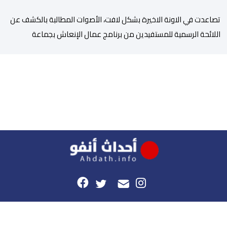
تصاعدت في الاونة الاخيرة بشكل لافت، الأصوات المطالبة بالكشف عن
اللائحة الرسمية للمستفيدين من برنامج عمال الإنعاش بجماعة
تارودانت، بعد أن تحول الملف إلى واحد من أكثر المواضيع إثارة للنقاش
داخل المدينة وعلى منصات التواصل الاجتماعي، وسط دعوات متزايدة
إلى اعتماد مبدأ الشفافية وربط المسؤولية بالمحاسبة. فبعد خروج عبد
الكبير بن طوطو، ثم شخص اخر […]
هذا الموقع
راسلونا