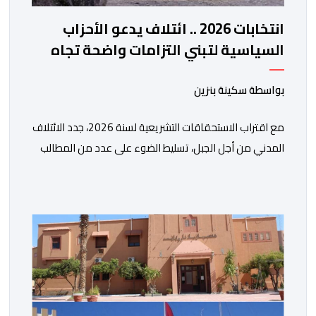
انتخابات 2026 .. ائتلاف يدعو الأحزاب
السياسية لتبني التزامات واضحة تجاه
المناطق الجبلية
بواسطة سكينة بنزين
مع اقتراب الاستحقاقات التشريعية لسنة 2026، جدد الائتلاف
المدني من أجل الجبل، تسليط الضوء على عدد من المطالب
المرتبطة بساكنة المناطق الجبلية. وفي هذا السياق، أطلق
الائتلاف مذكرة مطلبية، دعا فيها الأحزاب السياسية، إلى
ادراج 10 التزامات ضمن برامجها الانتخابية المنتظرة، في إطار
تعاقد سياسي مع المناطق الجبلية والانتقال من الوعود
الانتخابية إلى التزامات عملية […]