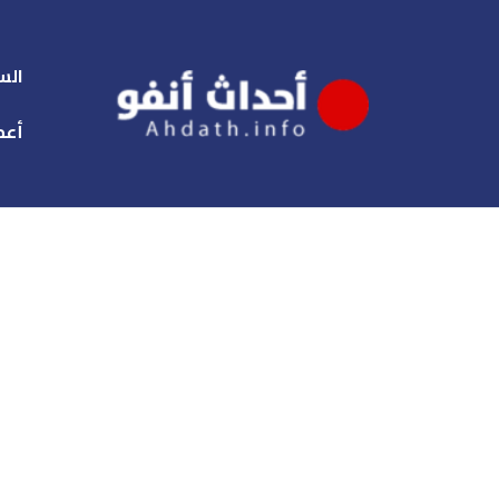
الس
أعم