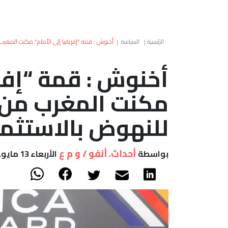
الرئيسية
|
السياسة
|
أخنوش : قمة “إفريقيا إلى الأمام” مكنت المغرب م
أخنوش : قمة “إفري
مكنت المغرب من 
للنهوض بالاستثما
أحداث. أنفو / و م ع
بواسطة
الأربعاء 13 مايو, 2026 - 10:53