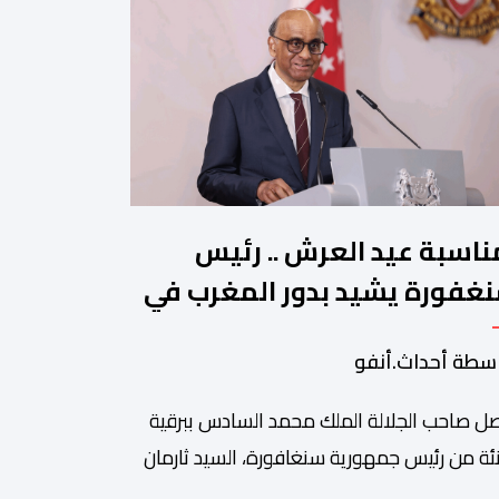
ناسبة عيد العرش .. رئيس
غفورة يشيد بدور المغرب في
جيع الحوار بين الأديان
سطة أحداث.أنفو
ل صاحب الجلالة الملك محمد السادس ببرقية
ئة من رئيس جمهورية سنغافورة، السيد ثارمان
موغاراتنام، وذلك بمناسبة الذكرى السابعة