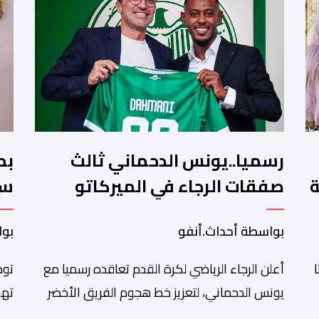
رسميا..يونس الدحماني ثالث
بم
ة
صفقات الرجاء في الميركاتو
سن
الصيفي
تش
بواسطة أحداث.أنفو
بوا
أعلن الرجاء الرياضي لكرة القدم تعاقده رسميا مع
توص
يونس الدحماني، لتعزيز خط هجوم الفريق الأخضر
تهن
خلال فترة الانتقالات الصيفية الحالية. ​ويمتد العقد
شان