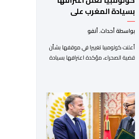
كولومبيا تعلن اعترافها
بسيادة المغرب على
صحرائه
بواسطة أحداث. أنفو
أعلنت كولومبيا تغييرا في موقفها بشأن
قضية الصحراء، مؤكدة اعترافها بسيادة
المملكة المغربية على أقاليمها الجنوبية.
وتم الإعلان عن هذا الموقف الجديد،
أمس الجمعة، خلال لقاء بين وزير الشؤون
الخارجية والتعاون الافريقي والمغاربة
المقيمين بالخارج، ناصر بوريطة، ونائب
رئيس جمهورية كولومبيا، خوسيه مانويل
ريستريبو، بحضور وزير العلاقات الخارجية