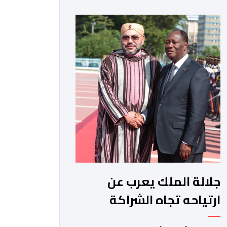
حيث أعرب فيها عن تمنياته لجلالة الملك
بالصحة والسعادة والتوفيق، مجددا
التعبير لجلالته عن مشاعر الصداقة
العميقة والمتينة التي تكنها فرنسا
وشعبها للمغرب وللشعب المغربي. وقال
الرئيس الفرنسي “لا يساورني أي شك في
أن […]
جلالة الملك يعرب عن
ارتياحه تجاه الشراكة
الاستراتيجية بين المغرب