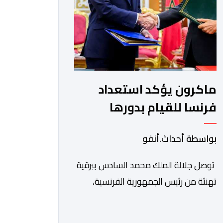
عمر بولا إسكوبار. وبهذه المناسبة، أكد
السيد […]
ماكرون يؤكد استعداد
فرنسا للقيام بدورها
الكامل في ملف الصحراء
بواسطة أحداث.أنفو
توصل جلالة الملك محمد السادس ببرقية
تهنئة من رئيس الجمهورية الفرنسية،
إيمانويل ماكرون، وذلك بمناسبة الذكرى
السابعة والعشرين لتربعه على العرش،