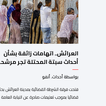
العرائش.. اتهامات زائفة بشأن
أحداث سبتة المحتلة تجر مرشح
للهجرة غير النظامية إلى القضاء
بواسطة أحداث. أنفو
فتحت فرقة الشرطة القضائية بمدينة العرائش بحثا
قضائيا بموجب تعليمات صادرة عن النيابة العامة
المختصة، وذلك على خلفية تصريحات واتهامات