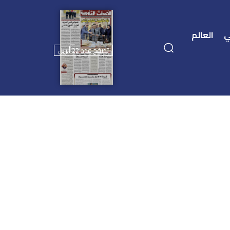
ي
العالم
تصفح عدد 22 أبريل