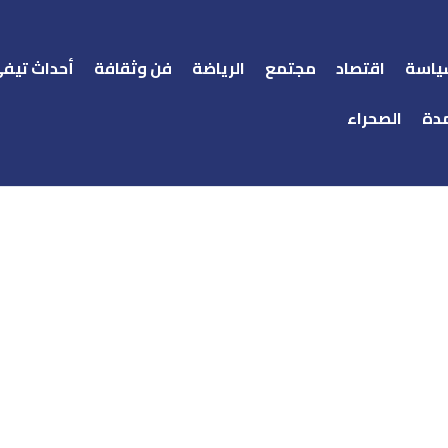
ياسة
اقتصاد
مجتمع
الرياضة
فن وثقافة
أحداث تيف
دة
الصحراء