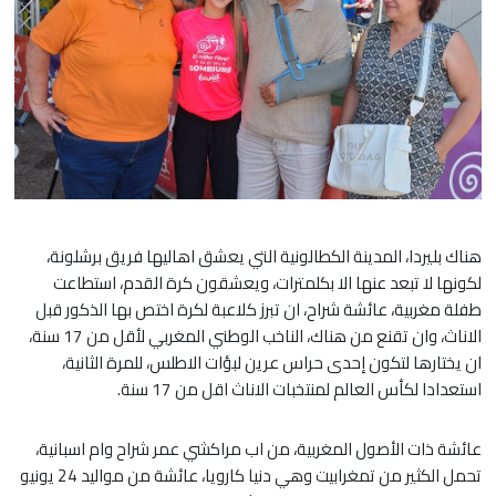
هناك بليردا، المدينة الكطالونية التي يعشق اهاليها فريق برشلونة،
لكونها لا تبعد عنها الا بكلمترات، ويعشقون كرة القدم، استطاعت
طفلة مغربية، عائشة شراح، ان تبرز كلاعبة لكرة اختص بها الذكور قبل
الاناث، وان تقنع من هناك، الناخب الوطني المغربي لأقل من 17 سنة،
ان يختارها لتكون إحدى حراس عرين لبؤات الاطلس، للمرة الثانية،
استعدادا لكأس العالم لمنتخبات الاناث اقل من 17 سنة.
عائشة ذات الأصول المغربية، من اب مراكشي عمر شراح وام اسبانية،
تحمل الكثير من تمغرابيت وهي دنيا كارويا، عائشة من مواليد 24 يونيو