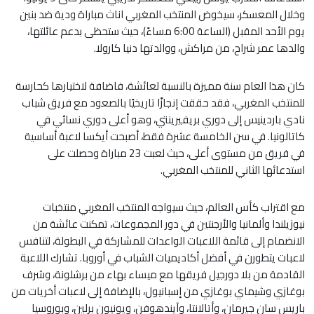
وخلال المعسكر، سيخوض المنتخب المغربي اناث مباراة ودية ضد بنين
يوم الأحد المقبل (الساعة 6:00 مساءً)، حيث ستحظى بدعم عائلتها،
والدها عمر شراح، من مراكش، ووالدتها دنيا كارولا.
كان هذا العام سنة مميزة بالنسبة لعائشة، فاضافة لاختيارها كحارسة
للمنتخب المغربي، فقد حققت إنجازًا تاريخيًا بالصعود مع فريق شباب
نادي باردينيس إلى دوري بريفيرينتي، وهو أعلى دوري نسائي في
كاتالونيا. في سن الخامسة عشرة فقط، أصبحت أيكسا لاعبة أساسية
في فريق من مستوى أعلى، حيث لعبت 23 مباراة وحصلت على
استدعائها الثاني للمنتخب المغربي.
مع اقتراب كأس العالم، حيث سيواجه المنتخب المغربي منتخبات
نيوزيلندا وألمانيا والأرجنتين في دور المجموعات، تمكنت عائشة من
الانضمام إلى قائمة اللاعبات الواعدات للمشاركة في البطولة، لتنافس
لاعبات يتطورن في أفضل أكاديميات الشباب في أوروبا. تشارك اللاعبة
القادمة من بلا دورجيل فريقها مع ميساء بهاء من برشلونة، وشرف
بوغازي وشيماي بوغازي من إسبانيول، بالإضافة إلى لاعبات أخريات من
باريس سان جيرمان، وأتالانتا، وآيندهوفن، ويونيون برلين، وبوروسيا