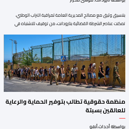
بتنسيق وثيق مع مصالح المديرية العامة لمراقبة التراب الوطني،
تمكنت عناصر الشرطة القضائية بتارودانت، من توقيف للاشتباه في
تورطه في أفعال مرتبطة بالدعوة إلى ارتكاب أعمال تخريبية واستهداف
ممتلكات الدولة، وذلك على خلفية دعوات للاحتجاج جرى تداولها عبر
مواقع التواصل الاجتماعي تحت اسم ما بات يعرف بـ” Genz212
“.وبحسب المعطيات المتوفرة، جاء توقيف المعني بالأمر […]
منظمة حقوقية تطالب بتوفير الحماية والرعاية
للعالقين بسبتة
بواسطة أحداث.أنفو