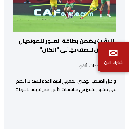
اللبؤات يضمن بطاقة العبور للمونديال
✉
ويتأهلن لنصف نهائي "الكان"
شترك الآن
بواسطة أحداث. أنفو
واصل المنتخب الوطني المغربي لكرة القدم للسيدات البصم
على مشوار متميز في منافسات كأس أمم إفريقيا للسيدات
(المغرب 2026) من خلال عبوره إلى المربع الذهبي ، عقب
فوزه على نظيره الجنوب إفريقي بهدفين لواحد، في المباراة
التي جمعتهما، مساء اليوم السبت على أرضية ملعب مولاي
الحسن بالرباط، برسم الدور ربع النهائي، ليضمن بذلك رسميا