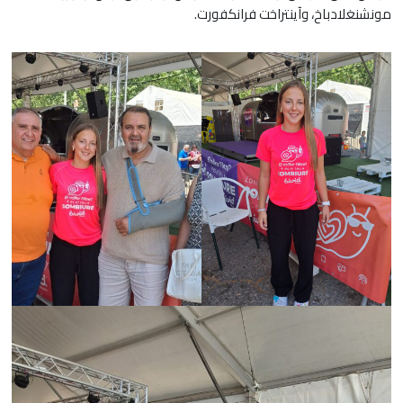
مونشنغلادباخ، وآينتراخت فرانكفورت.