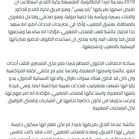
2010 بمدينة ليردا الكطالونية، المتشبعة بكرة القدم، استطاعت ان
تفرض اسمها بفريقها “باردينيس”، وهو فريق لكرة القدم للذكور
والاناث، يسيره ويرأسه رفا خمينا مولينا، وهو صحفي وفاعل جمعوي
بالمنطقة، يعشق المغرب، وأكد في تصريحات لاحداث انفو، انه سعيد
جدا لاختيار عائشة للعب للمنتخب المغربي، مؤكدا انه ساندها وشجعها
لتصل لما وصلت اليه، وانه يتمنى ان تساعده الظروف لحضور مبارياتها
الرسمية بالمغرب وتشجيعها..
بساحة احتفالات الحلزون المنظم بليردا متم ماي المنصرم، التقت أحداث
انفو، عائشة واسرتها الصغيرة، والدها عمر، لم تختفي لكنته المراكشية
وان كان قد قضى هناك سنوات طوال، والدتها الاسبانية الاصول، يبدو
جليا انها تشبعت بتمغرابيت، فتحدثت بعربية مراكشية ايضا، وهي فرحة
بابنتها الصغيرة، واستدعائها للمنتخب المغربي، مؤكدة انه امر مهم لها،
وترغب بدورها لان تكون حاضرة لجانبها في المباريات وتتمنى التوفيق
لكل المنتخبات المغربية.
عائشة عندما التحق بفريقها بليردا، لم تكن تعلم انها ستكون حارسة
مرمى لهذا الفريق، وبعده للمنتخب المغربي اناث، فقد كانت تنافس