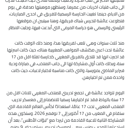
شقيقها الأكبر في لعب الكرة، وذهبت برفقته للنادي حيث أصبحت تتدرب
الى جانب فتيات اخريات من عمرها. وستظهر موهبتها صدفة، في يوم
من الايام، حينما تغيبت الحارسة الرسمية للفريق، في احدى المباريات،
فتطوعت عائشة لتحرس شباك فريقها، وهنا سيتبين ان موقعها
الرئيسي والرسمي هو حراسة المرمى التي أبدعت فيها، وجلبت الانظار.
منذ ثلاث سنوات وهي تلعب لفريقها هذا، ومنذ ذلك الوقت كانت
عائشة تحت اعين مكتشف المواهب المغربية هناك، حيث كانت اسرتها
قد اخبرت انها قد تلتحق بالفريق المغربي كحارسة لفئة اقل من 17
سنة، وبذلك كانت أول مشاركة لها الى جانب المنتخب، في مباراة ودية
فبراير الماضي بمورسيا، والتي كانت مناسبة لاختبار لاعبات، حيث كانت
واحدة ممن تم اختيارهن.
اليوم تتواجد عائشة في تجمع تدريبي للمنتخب المغربي للاناث اقل من
17 سنة بالرباط، فقد تم اختيارها رسميا للانضمام إلى معسكر تدريب
المنتخب المغربي تحت 17 عامًا، استعدادًا لكأس العالم القادمة، التي
ستقام في المغرب من 17 أكتوبر إلى 7 نوفمبر 2026. وستكون هذه
المشاركة الثانية للاعبة القادمة من ليردا مع “لبؤات الأطلس”، بعد أن
استدعاها المدرب يونس ربيعي لمعسكر تدريبي يستمر حتى 9 يونيو.