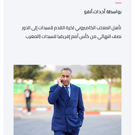
بواسطة أحداث.أنفو
تأهل المنتخب الكاميروني لكرة القدم للسيدات إلى الدور
نصف النهائي من كأس أمم إفريقيا للسيدات (المغرب
2026)، عقب فوزه على نظيره النيجيري بهدف دون رد، في
المباراة التي جمعتهما، اليوم الأحد، على أرضية ملعب العربي
الزاولي بالدار البيضاء، برسم ربع النهائي، ليضمن بذلك
مشاركته في كأس العالم للسيدات 2027 بالبرازيل. وسجلت
مريم نياجو الهدف الوحيد […]