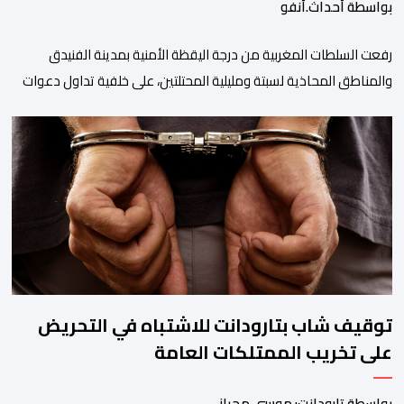
بواسطة أحداث.أنفو
رفعت السلطات المغربية من درجة اليقظة الأمنية بمدينة الفنيدق
والمناطق المحاذية لسبتة ومليلية المحتلتين، على خلفية تداول دعوات
عبر منصات التواصل الاجتماعي تحث على تنفيذ محاولة جماعية جديدة
للوصول إلى المدينتين يوم 15 غشت الجاري. وعرفت المناطق الشمالية
خلال الساعات الأخيرة انتشارا أمنيا مكثفا، خاصة بالمحاور الطرقية
المؤدية إلى الفنيدق، حيث جرى تعزيز الدوريات وإقامة […]
توقيف شاب بتارودانت للاشتباه في التحريض
على تخريب الممتلكات العامة
بواسطة تارودانت: موسى محراز