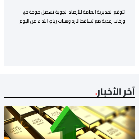
تتوقع المديرية العامة للأرصاد الجوية تسجيل موجة حر،
وزخات رعدية مع تساقط البرد وهبات رياح، ابتداء من اليوم
الخميس إلى غاية يوم السبت، بعدد من مناطق المملكة.
وأوضحت المديرية، في نشرة إنذارية محينة من مستوى
يقظة “برتقالي”، أنه من المرتقب تسجيل موجة حر، من اليوم
الخميس وإلى غاية يوم السبت، مع درجات حرارة تتراوح ما
[…]
آخر الأخبار