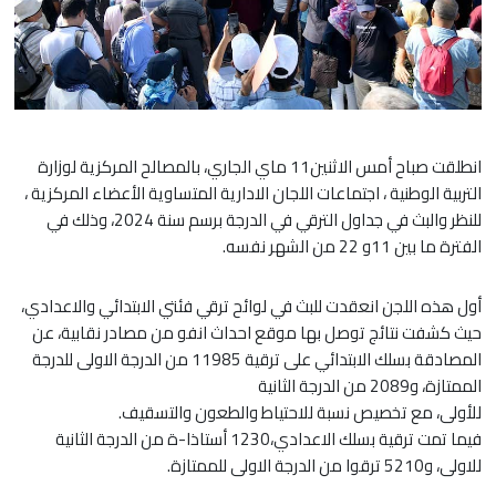
انطلقت صباح أمس الاثنين11 ماي الجاري، بالمصالح المركزية لوزارة
التربية الوطنية ، اجتماعات اللجان الادارية المتساوية الأعضاء المركزية ،
للنظر والبث في جداول الترقي في الدرجة برسم سنة 2024، وذلك في
الفترة ما بين 11و 22 من الشهر نفسه.
أول هذه اللجن انعقدت للبث في لوائح ترقي فئتي الابتدائي والاعدادي،
حيث كشفت نتائج توصل بها موقع احداث انفو من مصادر نقابية، عن
المصادقة بسلك الابتدائي على ترقية 11985 من الدرجة الاولى للدرجة
الممتازة، و2089 من الدرجة الثانية
للأولى، مع تخصيص نسبة للاحتياط والطعون والتسقيف.
فيما تمت ترقية بسلك الاعدادي،1230 أستاذا-ة من الدرجة الثانية
للاولى، و5210 ترقوا من الدرجة الاولى للممتازة.