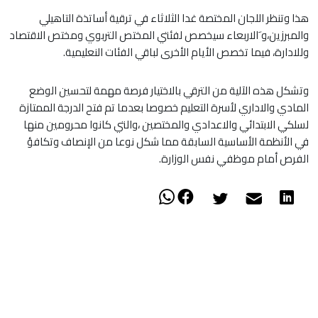
هذا وتنظر اللجان المختصة غدا الثلاثاء في ترقية أساتذة التاهيلي
والمبرزين،و َالاربعاء سيخصص لفئتي المختص التربوي ومختص الاقتصاد
وللادارة، فيما تخصص الأيام الأخرى لباقي الفئات النعليمية.
وتشكل هذه الآلية من الترقي بالاختيار فرصة مهمة لتحسين الوضع
المادي والاداري لأسرة التعليم خصوصا بعدما تم فتح الدرجة الممتازة
لسلكي الابتدائي والاعدادي والمختصين ،والتي كانوا محرومين منها
في الأنظمة الأساسية السابقة مما شكل نوعا من الإنصاف وتكافؤ
الفرص أمام موظفي نفس الوزارة.