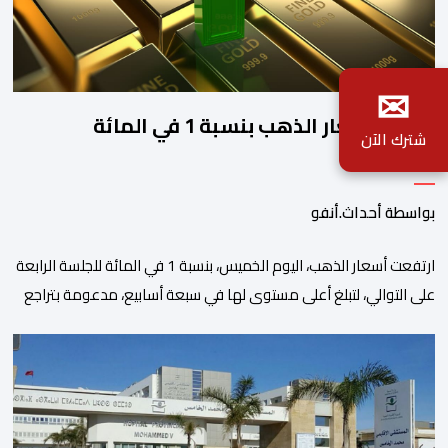
✉
ارتفاع أسعار الذهب بنسبة 1 في المائة
شترك الآن
بواسطة أحداث.أنفو
ارتفعت أسعار الذهب، اليوم الخميس، بنسبة 1 في المائة للجلسة الرابعة
على التوالي، لتبلغ أعلى مستوى لها في سبعة أسابيع، مدعومة بتراجع
الدولار وانخفاض عوائد سندات الخزانة الأمريكية. وزاد سعر الذهب في
المعاملات الفورية بنسبة 1 في المائة إلى 4285,69 دولارا للأوقية،
مسجلا أعلى مستوى له منذ 18 يونيو الماضي، فيما ارتفعت العقود
الأمريكية الآجلة […]