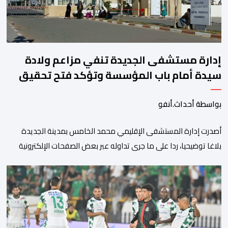
إدارة مستشفى الجديدة تنفي مزاعم ولادة
سيدة أمام باب المؤسسة وتؤكد فتح تحقيق
بواسطة أحداث.أنفو
أصدرت إدارة المستشفى الإقليمي محمد الخامس بمدينة الجديدة
بلاغا توضيحيا، ردا على ما جرى تداوله عبر بعض الصفحات الإلكترونية
ومنصات التواصل الاجتماعي بشأن مزاعم تفيد بأن سيدة حامل وضعت
مولودها أمام الباب الرئيسي للمستشفى بسبب رفض استقبالها أو
التكفل بها. وأكدت إدارة المستشفى أن السيدة المعنية حضرت إلى
مصلحة الولادة، حيث تم استقبالها وتسجيلها وإخضاعها […]