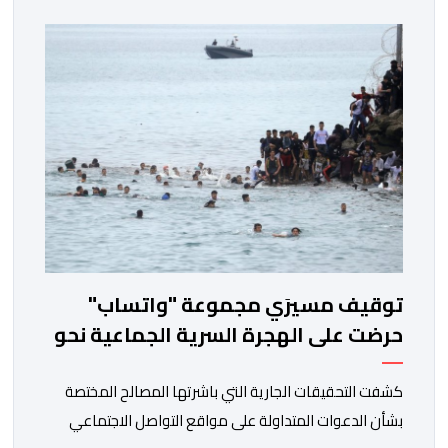
الرئيسي للمستشفى بسبب رفض استقبالها أو التكفل بها.
وأكدت إدارة المستشفى أن السيدة المعنية حضرت إلى
مصلحة الولادة، حيث تم استقبالها وتسجيلها وإخضاعها […]
توقيف مسيرَي مجموعة "واتساب"
حرضت على الهجرة السرية الجماعية نحو
سبتة
كشفت التحقيقات الجارية التي باشرتها المصالح المختصة
بشأن الدعوات المتداولة على مواقع التواصل الاجتماعي