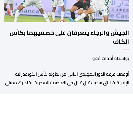
الجيش والرجاء يتعرفان على خصميهما بكأس
الكاف
بواسطة أحداث.أنفو
أوقعت قرعة الدور التمهيدي الثاني من بطولة كأس الكونفدرالية
الإفريقية، التي سحبت قبل قليل في العاصمة المصرية القاهرة، ممثلي
كرة القدم المغربية الرجاء الرياضي والجيش الملكي في مواجهات
مرتقبة أمام أندية غرب ووسط القارة. ​وسيكون نادي الرجاء الرياضي
على موعد مع مواجهة المتأهل من المباراة التي تجمع بين إيل
كانيمي واريورز النيجيري ونادي أوديب ممثل […]