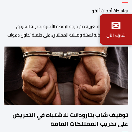
بواسطة أحداث.أنفو
✉
رفعت السلطات المغربية من درجة اليقظة الأمنية بمدينة الفنيدق
والمناطق المحاذية لسبتة ومليلية المحتلتين، على خلفية تداول دعوات
شترك الآن
عبر منصات التواصل الاجتماعي تحث على تنفيذ محاولة جماعية جديدة
للوصول إلى المدينتين يوم 15 غشت الجاري. وعرفت المناطق الشمالية
خلال الساعات الأخيرة انتشارا أمنيا مكثفا، خاصة بالمحاور الطرقية
المؤدية إلى الفنيدق، حيث جرى تعزيز الدوريات وإقامة […]
توقيف شاب بتارودانت للاشتباه في التحريض
على تخريب الممتلكات العامة