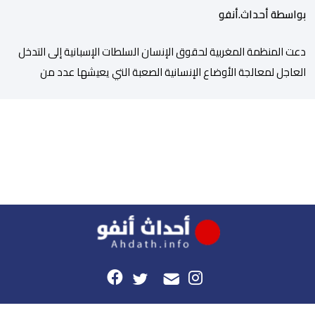
بواسطة أحداث.أنفو
دعت المنظمة المغربية لحقوق الإنسان السلطات الإسبانية إلى التدخل
العاجل لمعالجة الأوضاع الإنسانية الصعبة التي يعيشها عدد من
المواطنين والمواطنات المغاربة العالقين بمدينة سبتة المحتلة، من
بينهم أطفال وقاصرون وقاصرات، في ظل نقص حاد في الغذاء والماء
وغياب المأوى، وما يرافق ذلك من مخاطر على سلامتهم الجسدية
والنفسية. وقالت المنظمة إن عددا من العالقين يعيشون […]