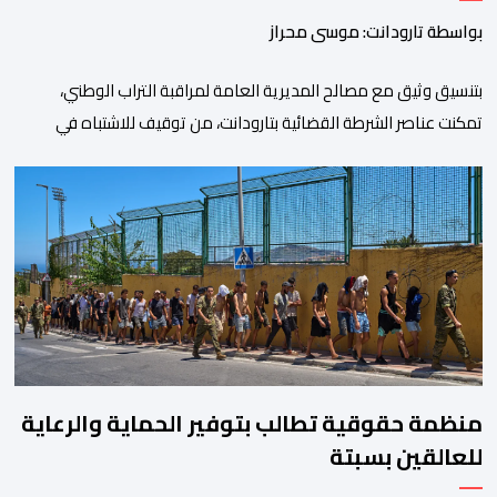
بواسطة تارودانت: موسى محراز
بتنسيق وثيق مع مصالح المديرية العامة لمراقبة التراب الوطني،
تمكنت عناصر الشرطة القضائية بتارودانت، من توقيف للاشتباه في
تورطه في أفعال مرتبطة بالدعوة إلى ارتكاب أعمال تخريبية واستهداف
ممتلكات الدولة، وذلك على خلفية دعوات للاحتجاج جرى تداولها عبر
مواقع التواصل الاجتماعي تحت اسم ما بات يعرف بـ” Genz212
“.وبحسب المعطيات المتوفرة، جاء توقيف المعني بالأمر […]
منظمة حقوقية تطالب بتوفير الحماية والرعاية
للعالقين بسبتة